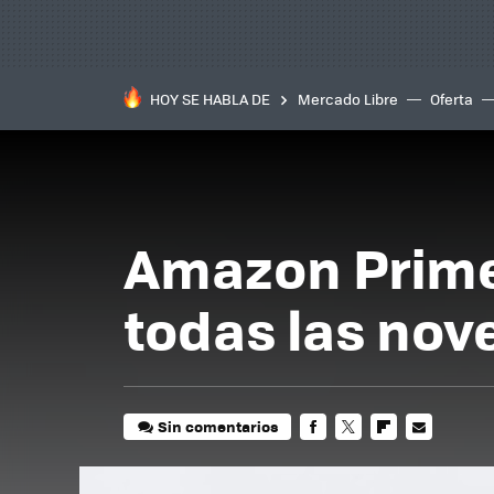
HOY SE HABLA DE
Mercado Libre
Oferta
Amazon Prime 
todas las no
Sin comentarios
FACEBOOK
TWITTER
FLIPBOARD
E-
MAIL