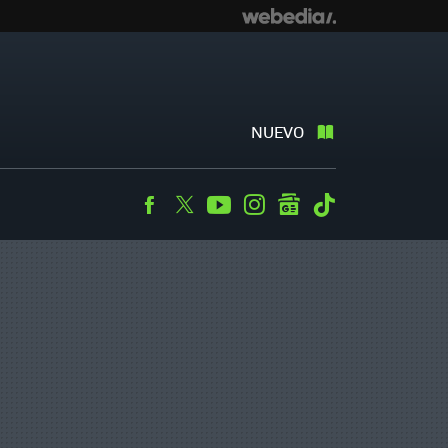
NUEVO
Facebook
Twitter
Youtube
Instagram
googlenews
Tiktok