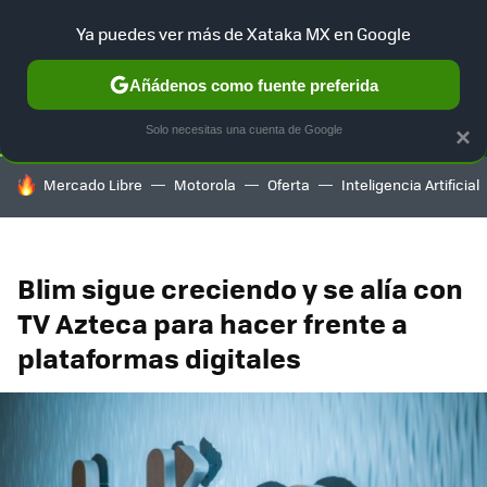
Ya puedes ver más de Xataka MX en Google
SELECCIÓN
GAMING
HOME
AUTO
TERRITORIO SAM
Añádenos como fuente preferida
Solo necesitas una cuenta de Google
×
HOY SE HABLA DE
Mercado Libre
Motorola
Oferta
Inteligencia Artificial
Blim sigue creciendo y se alía con
TV Azteca para hacer frente a
plataformas digitales