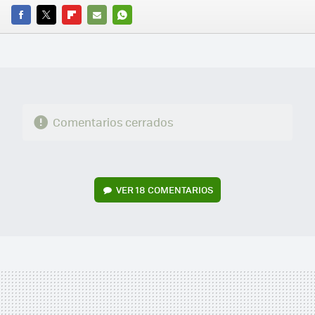
FACEBOOK
TWITTER
FLIPBOARD
E-
WHATSAPP
MAIL
Comentarios cerrados
VER
18 COMENTARIOS