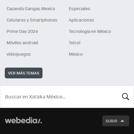
Cazando Gangas Mexico
Especiales
Celulares y Smartphones
Aplicaciones
Prime Day 2024
Tecnología en México
Móviles android
Telcel
videojuegos
México
VER MÁS TEMAS
BUSCA
SUBIR