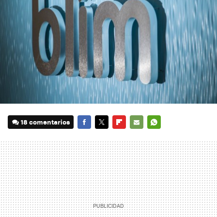
18 comentarios
FACEBOOK
TWITTER
FLIPBOARD
E-
WHATSAPP
MAIL