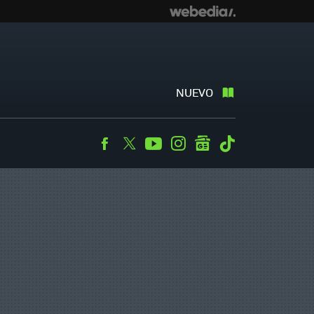
NUEVO
Facebook
Twitter
Youtube
Instagram
googlenews
Tiktok