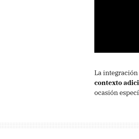
La integració
contexto adic
ocasión específ