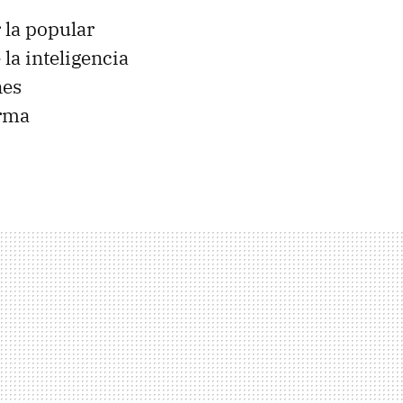
 la popular
la inteligencia
nes
orma