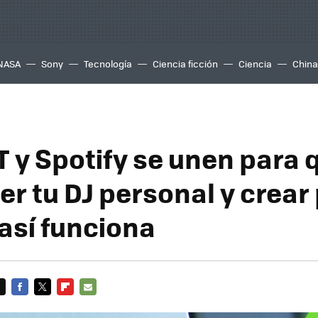
NASA
Sony
Tecnología
Ciencia ficción
Ciencia
China
 y Spotify se unen para q
r tu DJ personal y crear 
 así funciona
FACEBOOK
TWITTER
FLIPBOARD
E-