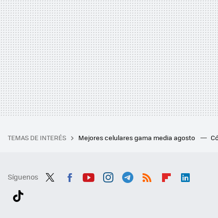
TEMAS DE INTERÉS
Mejores celulares gama media agosto
Có
Síguenos
Twit
Fac
You
Inst
Tele
RSS
Flip
Link
ter
ebo
tub
agr
gra
boa
edI
Tikt