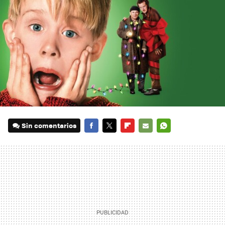
Sin comentarios
FACEBOOK
TWITTER
FLIPBOARD
E-
WHATSAPP
MAIL