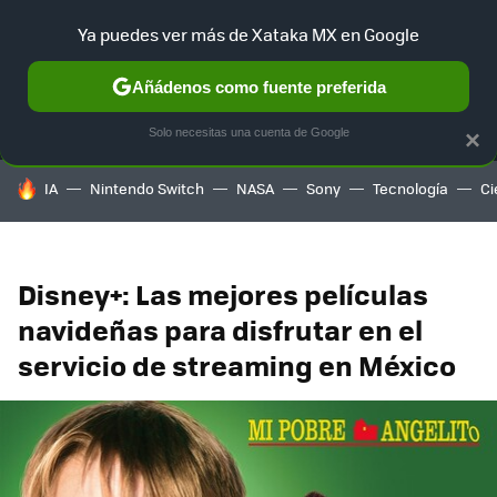
Ya puedes ver más de Xataka MX en Google
MENÚ
NUEVO
Añádenos como fuente preferida
SELECCIÓN
GAMING
HOME
AUTO
TERRITORIO SAM
Solo necesitas una cuenta de Google
×
HOY SE HABLA DE
IA
Nintendo Switch
NASA
Sony
Tecnología
Ci
Disney+: Las mejores películas
navideñas para disfrutar en el
servicio de streaming en México