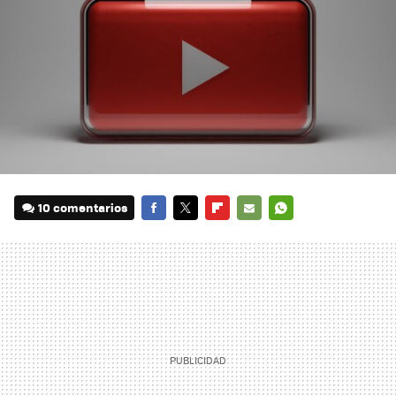
10 comentarios
FACEBOOK
TWITTER
FLIPBOARD
E-
WHATSAPP
MAIL