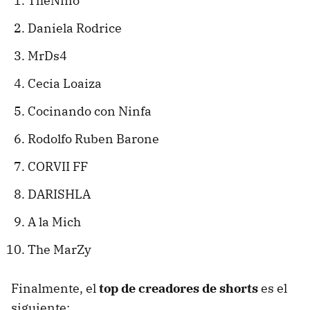
TheNino
Daniela Rodrice
MrDs4
Cecia Loaiza
Cocinando con Ninfa
Rodolfo Ruben Barone
CORVII FF
DARISHLA
A la Mich
The MarZy
Finalmente, el
top de creadores de shorts
es el
siguiente: