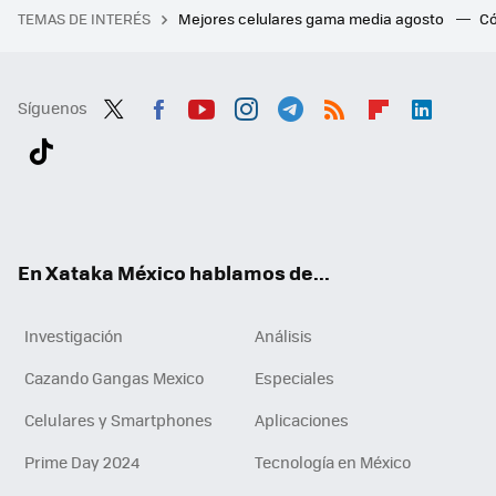
TEMAS DE INTERÉS
Mejores celulares gama media agosto
Có
Síguenos
Twit
Fac
You
Inst
Tele
RSS
Flip
Link
ter
ebo
tub
agr
gra
boa
edI
Tikt
ok
e
am
m
rd
n
ok
En Xataka México hablamos de...
Investigación
Análisis
Cazando Gangas Mexico
Especiales
Celulares y Smartphones
Aplicaciones
Prime Day 2024
Tecnología en México