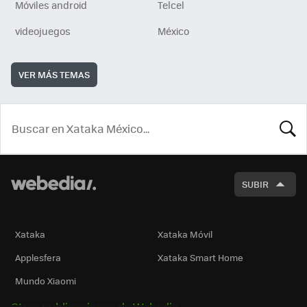
Móviles android
Telcel
videojuegos
México
VER MÁS TEMAS
BUSCA
SUBIR
Xataka
Xataka Móvil
Applesfera
Xataka Smart Home
Mundo Xiaomi
Otras publicaciones de Webedia