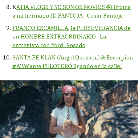
K
ATIA VLOGS Y YO SOMOS NOVIOS 😱 Broma
a mi hermano JD PANTOJA | Cesar Pantoja
FRANCO ESCAMILLA, la PERSEVERANCIA de
un HOMBRE EXTRAORDINARIO | La
entrevista con Yordi Rosado
SANTA FE KLAN (Ángel Quezada) & Escorpión
#AlVolante PELOTERO ligando en la calle!