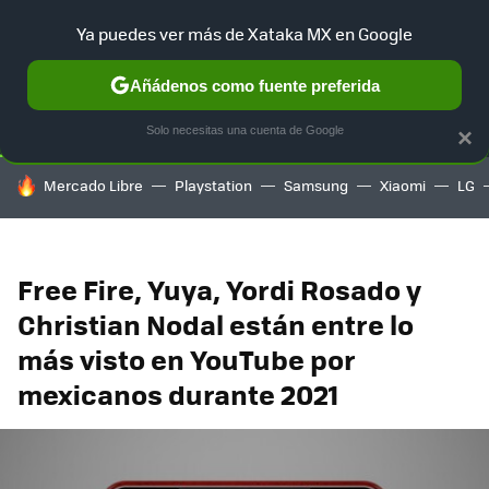
Ya puedes ver más de Xataka MX en Google
SELECCIÓN
GAMING
HOME
AUTO
TERRITORIO SAM
Añádenos como fuente preferida
Solo necesitas una cuenta de Google
×
HOY SE HABLA DE
Mercado Libre
Playstation
Samsung
Xiaomi
LG
Free Fire, Yuya, Yordi Rosado y
Christian Nodal están entre lo
más visto en YouTube por
mexicanos durante 2021