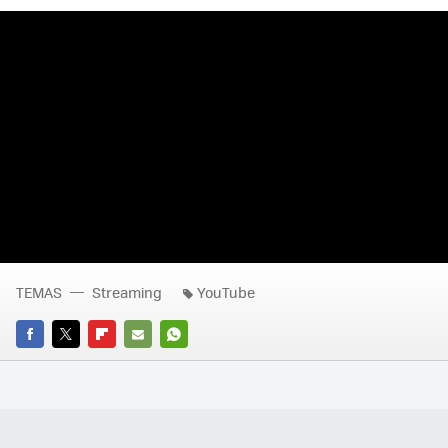
TEMAS
Streaming
YouTube
FACEBOOK
TWITTER
FLIPBOARD
E-
WHATSAPP
MAIL