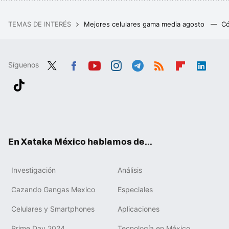
TEMAS DE INTERÉS
Mejores celulares gama media agosto
Có
Síguenos
Twit
Fac
You
Inst
Tele
RSS
Flip
Link
ter
ebo
tub
agr
gra
boa
edIn
Tikt
ok
e
am
m
rd
ok
En Xataka México hablamos de...
Investigación
Análisis
Cazando Gangas Mexico
Especiales
Celulares y Smartphones
Aplicaciones
Prime Day 2024
Tecnología en México