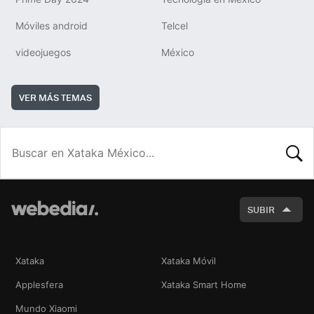
Móviles android
Telcel
videojuegos
México
VER MÁS TEMAS
BUSCA
SUBIR
Xataka
Xataka Móvil
Applesfera
Xataka Smart Home
Mundo Xiaomi