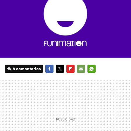
8 comentarios
FACEBOOK
TWITTER
FLIPBOARD
E-
WHATSAPP
MAIL