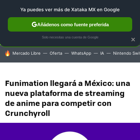
Ya puedes ver más de Xataka MX en Google
SELECCIÓN
GAMING
HOME
AUTO
TERRITORIO 
Añádenos como fuente preferida
Solo necesitas una cuenta de Google
×
HOY SE HABLA DE
Mercado Libre
Oferta
WhatsApp
IA
Nintendo Swi
Funimation llegará a México: una
nueva plataforma de streaming
de anime para competir con
Crunchyroll