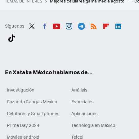
TEMAS DE INTERÉS
Mejores celulares gama media agosto
Có
Síguenos
Twit
Fac
You
Inst
Tele
RSS
Flip
Link
ter
ebo
tub
agr
gra
boa
edI
Tikt
ok
e
am
m
rd
n
ok
En Xataka México hablamos de...
Investigación
Análisis
Cazando Gangas Mexico
Especiales
Celulares y Smartphones
Aplicaciones
Prime Day 2024
Tecnología en México
Móviles android
Telcel