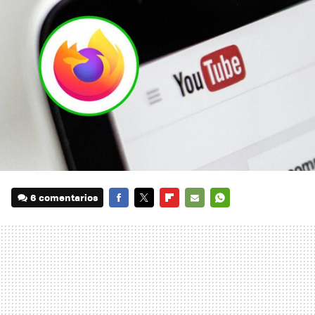
6 comentarios
FACEBOOK
TWITTER
FLIPBOARD
E-
WHATSAPP
MAIL