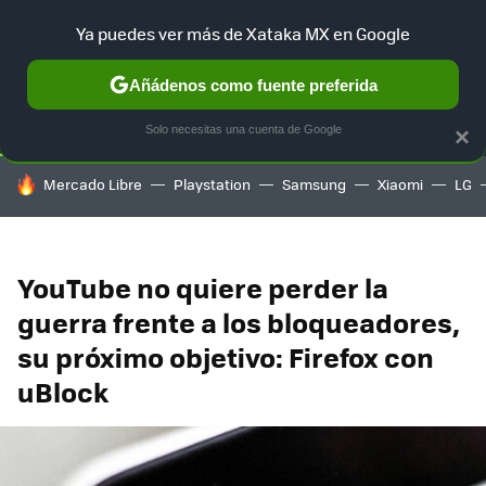
Ya puedes ver más de Xataka MX en Google
SELECCIÓN
GAMING
HOME
AUTO
TERRITORIO SAM
Añádenos como fuente preferida
Solo necesitas una cuenta de Google
×
HOY SE HABLA DE
Mercado Libre
Playstation
Samsung
Xiaomi
LG
YouTube no quiere perder la
guerra frente a los bloqueadores,
su próximo objetivo: Firefox con
uBlock