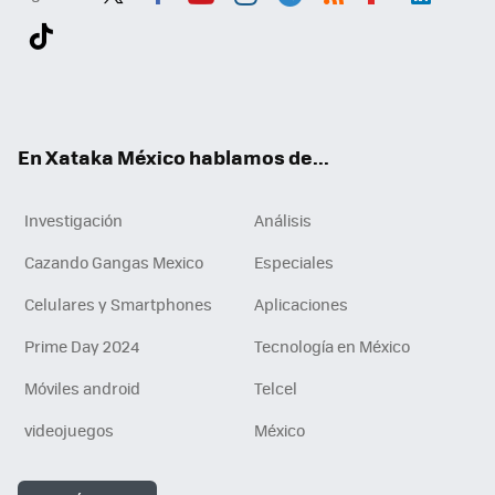
Twit
Fac
You
Inst
Tele
RSS
Flip
Link
ter
ebo
tub
agr
gra
boa
edI
Tikt
ok
e
am
m
rd
n
ok
En Xataka México hablamos de...
Investigación
Análisis
Cazando Gangas Mexico
Especiales
Celulares y Smartphones
Aplicaciones
Prime Day 2024
Tecnología en México
Móviles android
Telcel
videojuegos
México