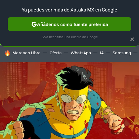
Ya puedes ver más de Xataka MX en Google
SELECCIÓN
GAMING
HOME
AUTO
TERRITORIO SAM
Añádenos como fuente preferida
Solo necesitas una cuenta de Google
×
HOY SE HABLA DE
Mercado Libre
Oferta
WhatsApp
IA
Samsung