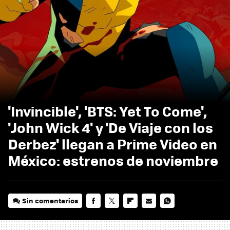
'Invincible', 'BTS: Yet To Come',
'John Wick 4' y 'De Viaje con los
Derbez' llegan a Prime Video en
México: estrenos de noviembre
Sin comentarios
FACEBOOK
TWITTER
FLIPBOARD
E-
WHATSAPP
MAIL