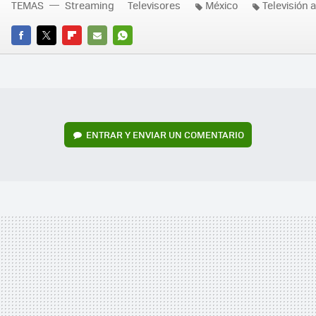
TEMAS
Streaming
Televisores
México
Televisión 
FACEBOOK
TWITTER
FLIPBOARD
E-
WHATSAPP
MAIL
ENTRAR Y ENVIAR UN COMENTARIO