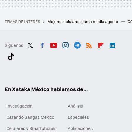
TEMAS DE INTERÉS
Mejores celulares gama media agosto
Có
Síguenos
Twit
Fac
You
Inst
Tele
RSS
Flip
Link
ter
ebo
tub
agr
gra
boa
edI
Tikt
ok
e
am
m
rd
n
ok
En Xataka México hablamos de...
Investigación
Análisis
Cazando Gangas Mexico
Especiales
Celulares y Smartphones
Aplicaciones