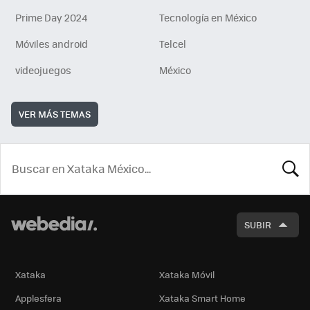
Prime Day 2024
Tecnología en México
Móviles android
Telcel
videojuegos
México
VER MÁS TEMAS
BUSCA
SUBIR
Xataka
Xataka Móvil
Applesfera
Xataka Smart Home