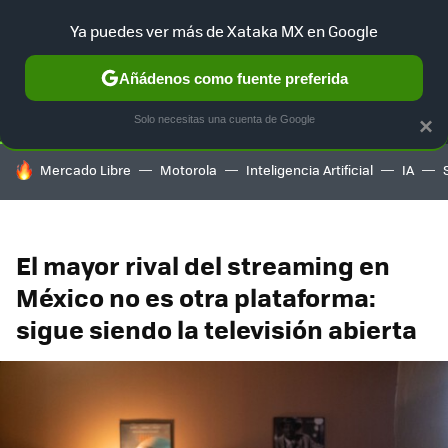
Ya puedes ver más de Xataka MX en Google
SELECCIÓN
GAMING
HOME
AUTO
TERRITORIO SAM
Añádenos como fuente preferida
Solo necesitas una cuenta de Google
×
HOY SE HABLA DE
Mercado Libre
Motorola
Inteligencia Artificial
IA
El mayor rival del streaming en
México no es otra plataforma:
sigue siendo la televisión abierta