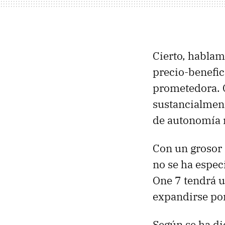
Cierto, hablam
precio-benefic
prometedora. 
sustancialment
de autonomía 
Con un grosor 
no se ha espec
One 7 tendrá 
expandirse po
Según se ha di