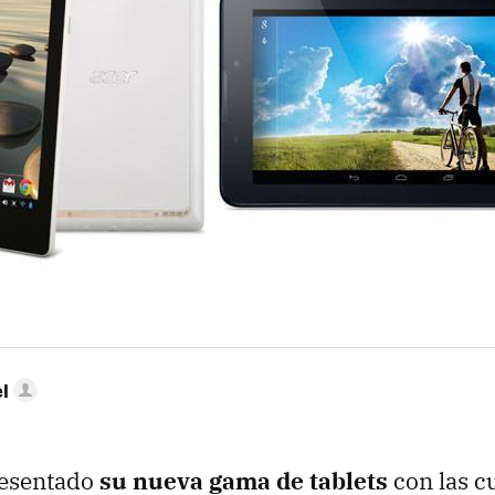
l
resentado
su nueva gama de tablets
con las c