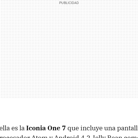
lla es la
Iconia One 7
que incluye una pantall
procesador Atom y Android 4.2 Jelly Bean com