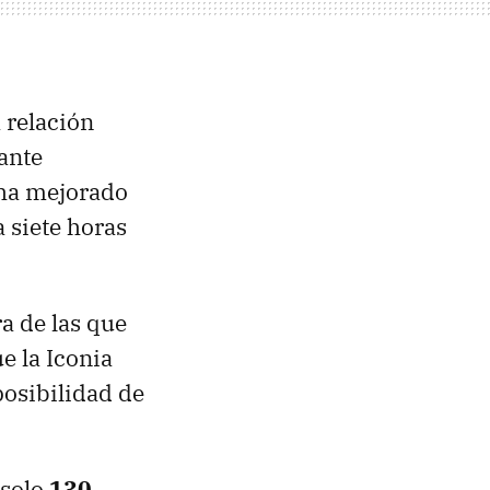
 relación
tante
ha mejorado
 siete horas
a de las que
e la Iconia
posibilidad de
 solo
130