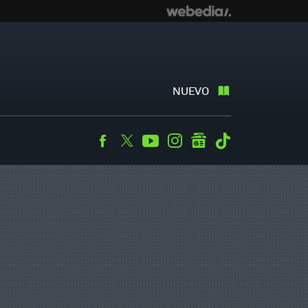
NUEVO
Facebook
Twitter
Youtube
Instagram
googlenews
Tiktok