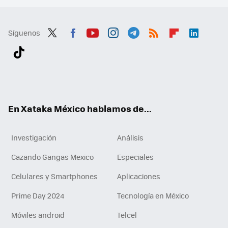
Síguenos
Twit
Fac
You
Inst
Tele
RSS
Flip
Link
ter
ebo
tub
agr
gra
boa
edI
Tikt
ok
e
am
m
rd
n
ok
En Xataka México hablamos de...
Investigación
Análisis
Cazando Gangas Mexico
Especiales
Celulares y Smartphones
Aplicaciones
Prime Day 2024
Tecnología en México
Móviles android
Telcel