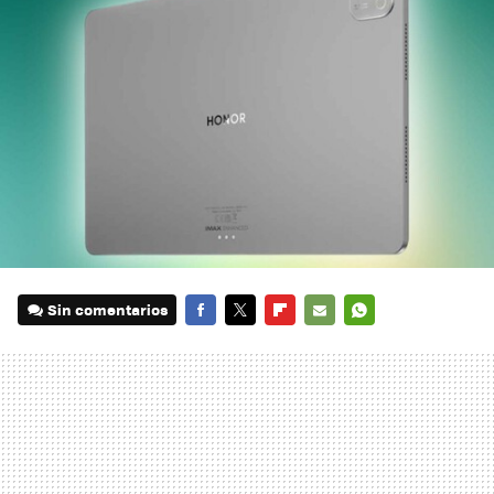
Sin comentarios
FACEBOOK
TWITTER
FLIPBOARD
E-
WHATSAPP
MAIL