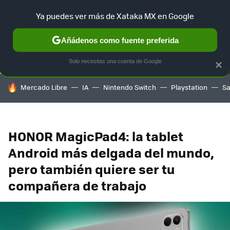
Ya puedes ver más de Xataka MX en Google
SELECCIÓN
GAMING
HOME
AUTO
TERRITORIO SAM
Añádenos como fuente preferida
Solo necesitas una cuenta de Google
×
HOY SE HABLA DE
Mercado Libre
IA
Nintendo Switch
Playstation
S
HONOR MagicPad4: la tablet
Android más delgada del mundo,
pero también quiere ser tu
compañera de trabajo