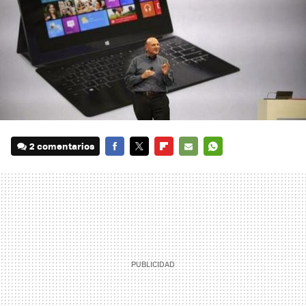
2 comentarios
FACEBOOK
TWITTER
FLIPBOARD
E-
WHATSAPP
MAIL