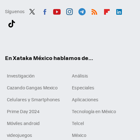
Síguenos
Twit
Fac
You
Inst
Tele
RSS
Flip
Link
ter
ebo
tub
agr
gra
boa
edI
Tikt
ok
e
am
m
rd
n
ok
En Xataka México hablamos de...
Investigación
Análisis
Cazando Gangas Mexico
Especiales
Celulares y Smartphones
Aplicaciones
Prime Day 2024
Tecnología en México
Móviles android
Telcel
videojuegos
México