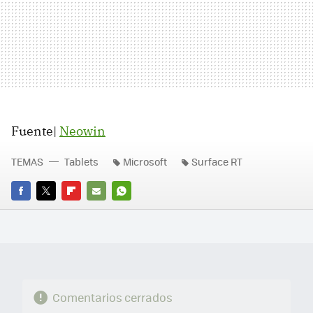
Fuente|
Neowin
TEMAS
Tablets
Microsoft
Surface RT
FACEBOOK
TWITTER
FLIPBOARD
E-
WHATSAPP
MAIL
Comentarios cerrados