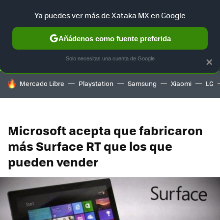
Ya puedes ver más de Xataka MX en Google
SELECCIÓN
GAMING
HOME
AUTO
TERRITORIO SAM
Añádenos como fuente preferida
Solo necesitas una cuenta de Google
×
HOY SE HABLA DE
Mercado Libre
Playstation
Samsung
Xiaomi
LG
Microsoft acepta que fabricaron
más Surface RT que los que
pueden vender