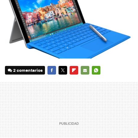
2 comentarios
FACEBOOK
TWITTER
FLIPBOARD
E-
WHATSAPP
MAIL