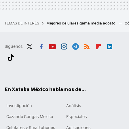
TEMAS DE INTERÉS
Mejores celulares gama media agosto
Có
Síguenos
Twit
Fac
You
Inst
Tele
RSS
Flip
Link
ter
ebo
tub
agr
gra
boa
edI
Tikt
ok
e
am
m
rd
n
ok
En Xataka México hablamos de...
Investigación
Análisis
Cazando Gangas Mexico
Especiales
Celulares y Smartphones
Aplicaciones