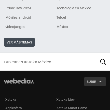
Prime Day 2024
Tecnología en México
Móviles android
Telcel
videojuegos
México
VER MÁS TEMAS
BUSCA
SUBIR
Xataka
Xataka Móvil
Applesfera
Xataka Smart Home