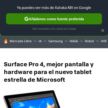
Ya puedes ver más de Xataka MX en Google
SELECCIÓN
GAMING
HOME
AUTO
TERRITORIO SAM
Añádenos como fuente preferida
Solo necesitas una cuenta de Google
×
HOY SE HABLA DE
Mercado Libre
IA
Samsung
NASA
Robot
Wifi
Surface Pro 4, mejor pantalla y
hardware para el nuevo tablet
estrella de Microsoft