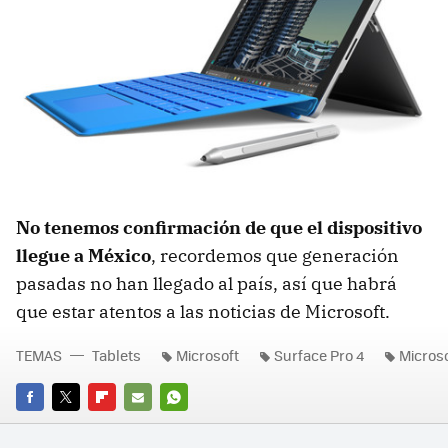
No tenemos confirmación de que el dispositivo
llegue a México
, recordemos que generación
pasadas no han llegado al país, así que habrá
que estar atentos a las noticias de Microsoft.
TEMAS
Tablets
Microsoft
Surface Pro 4
Microso
FACEBOOK
TWITTER
FLIPBOARD
E-
WHATSAPP