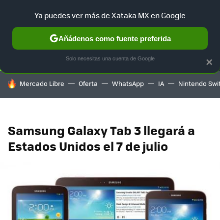
Ya puedes ver más de Xataka MX en Google
SELECCIÓN
GAMING
HOME
AUTO
TERRITORIO SAM
Añádenos como fuente preferida
Solo necesitas una cuenta de Google
×
HOY SE HABLA DE
Mercado Libre
Oferta
WhatsApp
IA
Nintendo Swi
Samsung Galaxy Tab 3 llegará a
Estados Unidos el 7 de julio