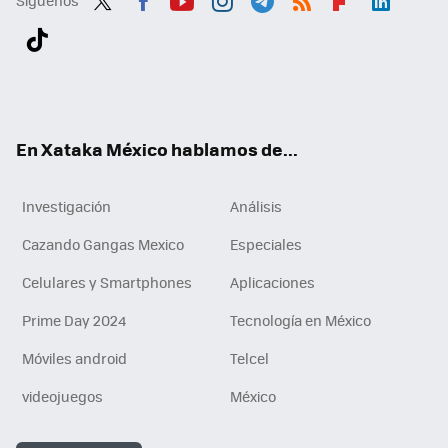
Twit
Fac
You
Inst
Tele
RSS
Flip
Link
ter
ebo
tub
agr
gra
boa
edI
Tikt
ok
e
am
m
rd
n
ok
En Xataka México hablamos de...
Investigación
Análisis
Cazando Gangas Mexico
Especiales
Celulares y Smartphones
Aplicaciones
Prime Day 2024
Tecnología en México
Móviles android
Telcel
videojuegos
México