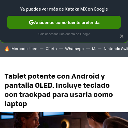
Ya puedes ver más de Xataka MX en Google
SELECCIÓN
GAMING
HOME
AUTO
TERRITORIO SAM
Añádenos como fuente preferida
Solo necesitas una cuenta de Google
×
HOY SE HABLA DE
Mercado Libre
Oferta
WhatsApp
IA
Nintendo Swi
Tablet potente con Android y
pantalla OLED. Incluye teclado
con trackpad para usarla como
laptop