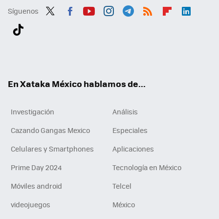
Síguenos
Twit
Fac
You
Inst
Tele
RSS
Flip
Link
ter
ebo
tub
agr
gra
boa
edI
Tikt
ok
e
am
m
rd
n
ok
En Xataka México hablamos de...
Investigación
Análisis
Cazando Gangas Mexico
Especiales
Celulares y Smartphones
Aplicaciones
Prime Day 2024
Tecnología en México
Móviles android
Telcel
videojuegos
México