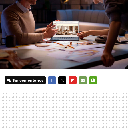
Sin comentarios
FACEBOOK
TWITTER
FLIPBOARD
E-
WHATSAPP
MAIL