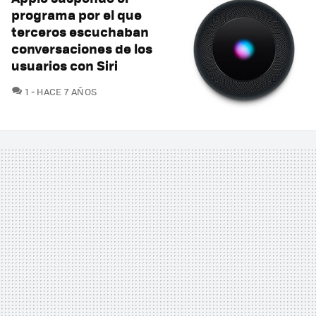
programa por el que
terceros escuchaban
conversaciones de los
usuarios con Siri
COMENTARIOS
1
HACE 7 AÑOS