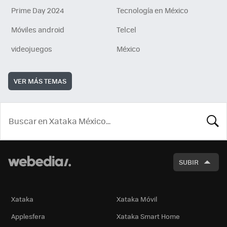
Prime Day 2024
Tecnología en México
Móviles android
Telcel
videojuegos
México
VER MÁS TEMAS
BUSCA
SUBIR
Xataka
Xataka Móvil
Applesfera
Xataka Smart Home