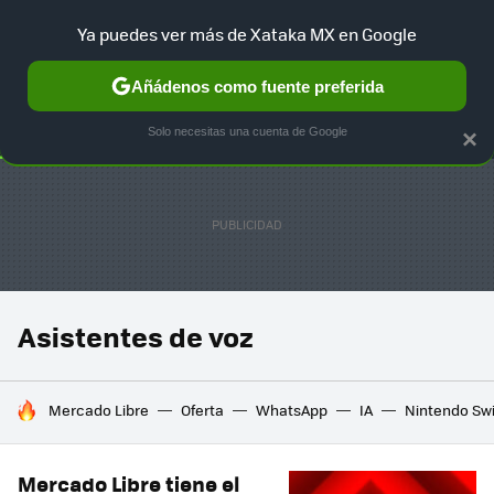
Ya puedes ver más de Xataka MX en Google
SELECCIÓN
GAMING
HOME
AUTO
TERRITORIO SAM
Añádenos como fuente preferida
Solo necesitas una cuenta de Google
×
Asistentes de voz
HOY SE HABLA DE
Mercado Libre
Oferta
WhatsApp
IA
Nintendo Sw
Mercado Libre tiene el