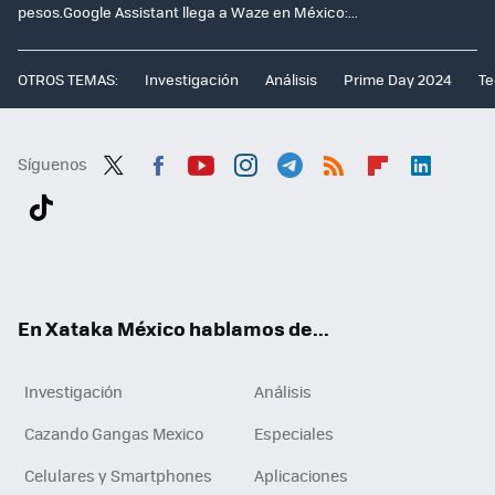
pesos.Google Assistant llega a Waze en México:...
OTROS TEMAS:
Investigación
Análisis
Prime Day 2024
Te
Síguenos
Twit
Fac
You
Inst
Tele
RSS
Flip
Link
ter
ebo
tub
agr
gra
boa
edI
Tikt
ok
e
am
m
rd
n
ok
En Xataka México hablamos de...
Investigación
Análisis
Cazando Gangas Mexico
Especiales
Celulares y Smartphones
Aplicaciones