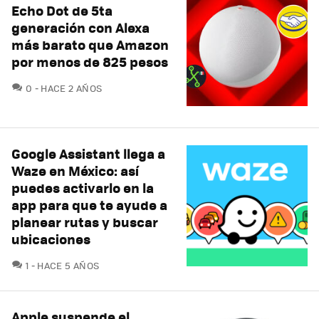
Echo Dot de 5ta
generación con Alexa
más barato que Amazon
por menos de 825 pesos
COMENTARIOS
0
HACE 2 AÑOS
Google Assistant llega a
Waze en México: así
puedes activarlo en la
app para que te ayude a
planear rutas y buscar
ubicaciones
COMENTARIOS
1
HACE 5 AÑOS
Apple suspende el