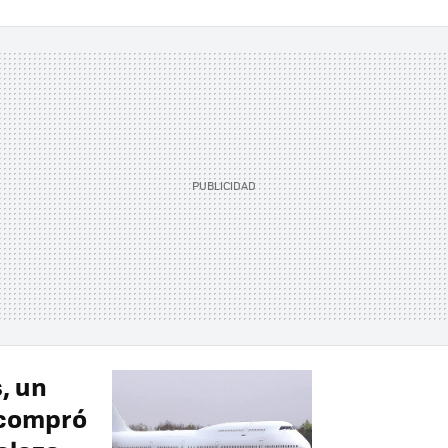
, un
 compró