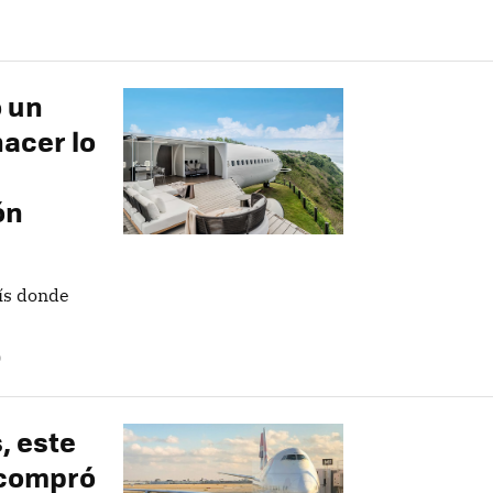
ó un
hacer lo
ón
aís donde
O
, este
 compró