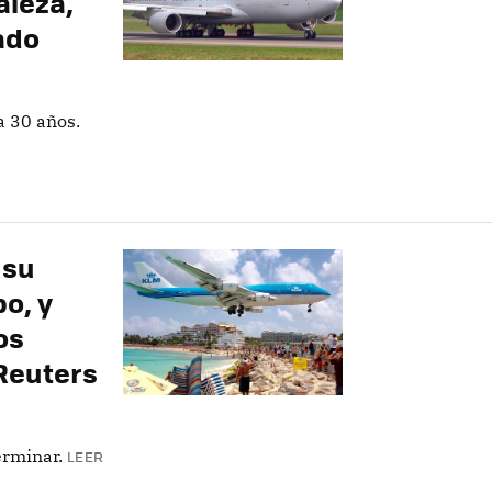
aleza,
ado
a 30 años.
 su
o, y
os
Reuters
erminar.
LEER