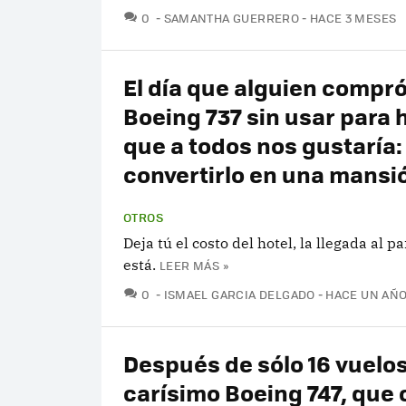
COMENTARIOS
0
SAMANTHA GUERRERO
HACE 3 MESES
El día que alguien compr
Boeing 737 sin usar para 
que a todos nos gustaría:
convertirlo en una mansi
OTROS
Deja tú el costo del hotel, la llegada al p
está.
LEER MÁS »
COMENTARIOS
0
ISMAEL GARCIA DELGADO
HACE UN AÑ
Después de sólo 16 vuelos
carísimo Boeing 747, que