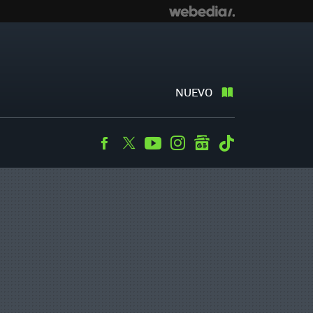
NUEVO
Facebook
Twitter
Youtube
Instagram
googlenews
Tiktok