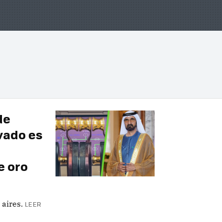
de
vado es
e oro
 aires.
LEER