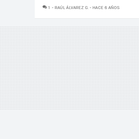
COMENTARIOS
1
RAÚL ÁLVAREZ G.
HACE 6 AÑOS