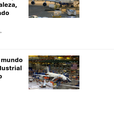
aleza,
ado
»
el mundo
ustrial
o