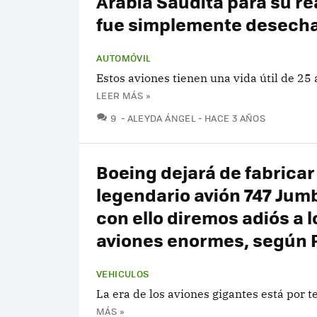
Arabia Saudita para su re
fue simplemente desech
AUTOMÓVIL
Estos aviones tienen una vida útil de 25 
LEER MÁS »
COMENTARIOS
9
ALEYDA ÁNGEL
HACE 3 AÑOS
Boeing dejará de fabricar
legendario avión 747 Jumb
con ello diremos adiós a l
aviones enormes, según 
VEHICULOS
La era de los aviones gigantes está por t
MÁS »