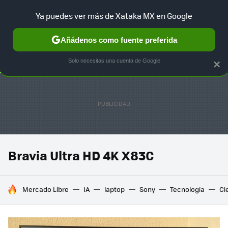
Ya puedes ver más de Xataka MX en Google
SELECCIÓN
GAMING
HOME
AUTO
TERRITORIO SAM
Añádenos como fuente preferida
Solo necesitas una cuenta de Google
×
Bravia Ultra HD 4K X83C
HOY SE HABLA DE
Mercado Libre
IA
laptop
Sony
Tecnología
Ci