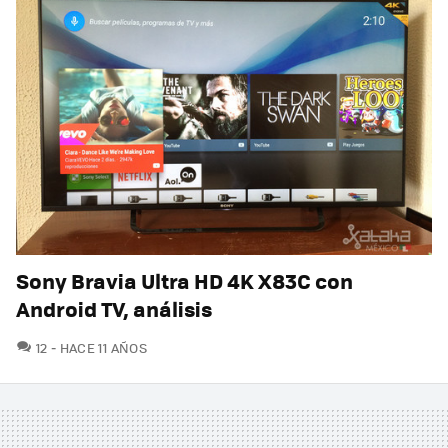
Sony Bravia Ultra HD 4K X83C con
Android TV, análisis
COMENTARIOS
12
HACE 11 AÑOS