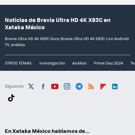
Noticias de Bravia Ultra HD 4K X83C en
Xataka México
Bravia Ultra HD 4K X83C:Sony Bravia Ultra HD 4K X83C con Android
TV, análisis
OTROS TEMAS:
Investigación
Análisis
Prime Day 2024
Te
Síguenos
Twit
Fac
You
Inst
Tele
RSS
Flip
Link
ter
ebo
tub
agr
gra
boa
edI
Tikt
ok
e
am
m
rd
n
ok
En Xataka México hablamos de...