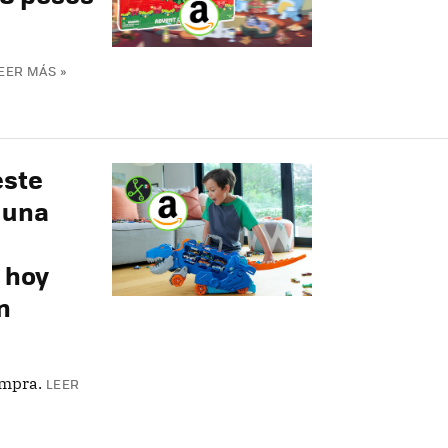
EER MÁS »
este
 una
 hoy
n
ompra.
LEER