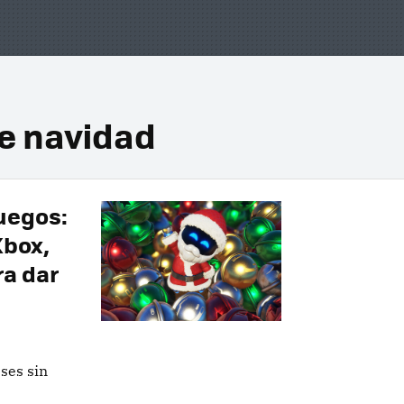
de navidad
juegos:
Xbox,
ra dar
ses sin