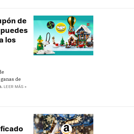
upón de
í puedes
a los
de
 ganas de
.
LEER MÁS »
ificado