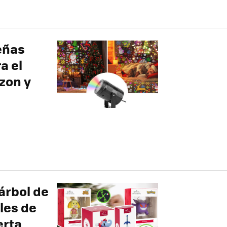
eñas
a el
zon y
árbol de
les de
erta