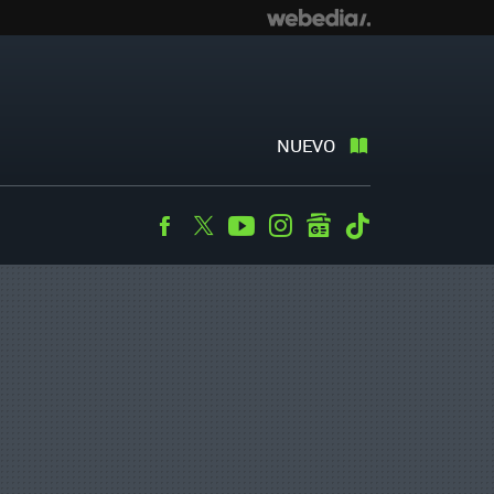
NUEVO
Facebook
Twitter
Youtube
Instagram
googlenews
Tiktok