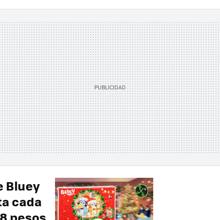
e Bluey
ta cada
18 pesos