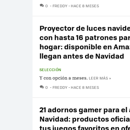
COMENTARIOS
0
FREDDY
HACE 8 MESES
Proyector de luces navid
con hasta 16 patrones par
hogar: disponible en Ama
llegan antes de Navidad
SELECCIÓN
Y con opción a meses.
LEER MÁS »
COMENTARIOS
0
FREDDY
HACE 8 MESES
21 adornos gamer para el 
Navidad: productos oficia
tus juegos favoritos en of