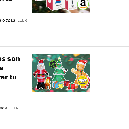
s o más.
LEER
os son
e
ar tu
ses.
LEER