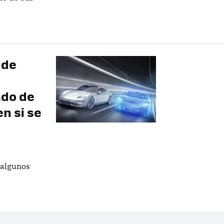
 de
ado de
n si se
 algunos