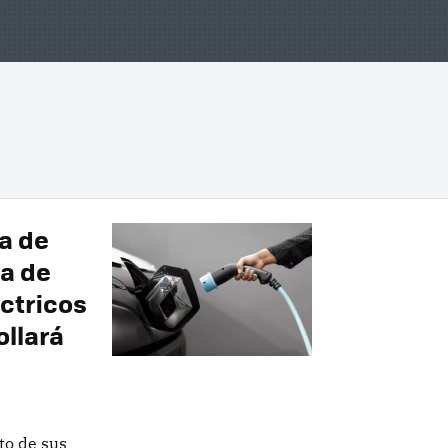
a de
va de
ctricos
ollará
to de sus