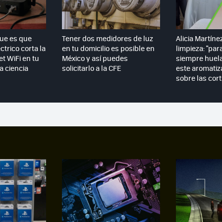
que es que
Tener dos medidores de luz
Alicia Martíne
ctrico corta la
en tu domicilio es posible en
limpieza: "par
et WiFi en tu
México y así puedes
siempre huela
la ciencia
solicitarlo a la CFE
este aromatiz
sobre las cort