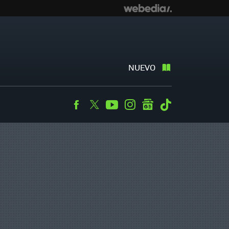
NUEVO
Facebook
Twitter
Youtube
Instagram
googlenews
Tiktok