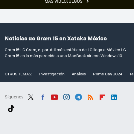
MÁS VIDEOJUEGOS
Noticias de Gram 15 en Xataka México
Gram 15:LG Gram, el portátil más estético de LG llega a México.LG
Gram 15 es lo más parecido a una MacBook Air con Windows 10
OTROS TEMAS:
Investigación
Análisis
Prime Day 2024
Te
Síguenos
Twit
Fac
You
Inst
Tele
RSS
Flip
Link
ter
ebo
tub
agr
gra
boa
edI
Tikt
ok
e
am
m
rd
n
ok