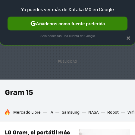
Ya puedes ver más de Xataka MX en Google
SELECCIÓN
GAMING
HOME
AUTO
TERRITORIO SAM
Añádenos como fuente preferida
Solo necesitas una cuenta de Google
×
Gram 15
HOY SE HABLA DE
Mercado Libre
IA
Samsung
NASA
Robot
Wifi
LG Gram, el portátil más