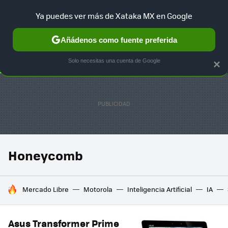
Ya puedes ver más de Xataka MX en Google
SELECCIÓN
GAMING
HOME
AUTO
TERRITORIO SAM
Añádenos como fuente preferida
Solo necesitas una cuenta de Google
×
Honeycomb
HOY SE HABLA DE
Mercado Libre
Motorola
Inteligencia Artificial
IA
Asus Transformer Prime