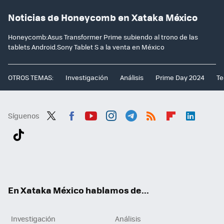
Noticias de Honeycomb en Xataka México
Honeycomb:Asus Transformer Prime subiendo al trono de las
tablets Android.Sony Tablet S a la venta en México
OTROS TEMAS:
Investigación
Análisis
Prime Day 2024
Te
Síguenos
Twit
Fac
You
Inst
Tele
RSS
Flip
Link
ter
ebo
tub
agr
gra
boa
edI
Tikt
ok
e
am
m
rd
n
ok
En Xataka México hablamos de...
Investigación
Análisis