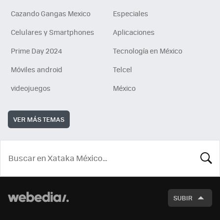
Cazando Gangas Mexico
Especiales
Celulares y Smartphones
Aplicaciones
Prime Day 2024
Tecnología en México
Móviles android
Telcel
videojuegos
México
VER MÁS TEMAS
BUSCA
SUBIR