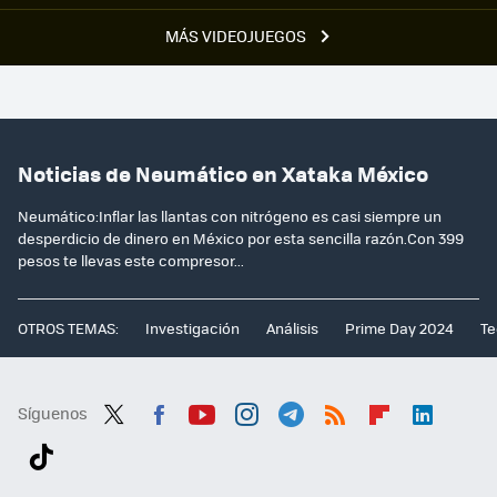
MÁS VIDEOJUEGOS
Noticias de Neumático en Xataka México
Neumático:Inflar las llantas con nitrógeno es casi siempre un
desperdicio de dinero en México por esta sencilla razón.Con 399
pesos te llevas este compresor...
OTROS TEMAS:
Investigación
Análisis
Prime Day 2024
Te
Síguenos
Twit
Fac
You
Inst
Tele
RSS
Flip
Link
ter
ebo
tub
agr
gra
boa
edI
Tikt