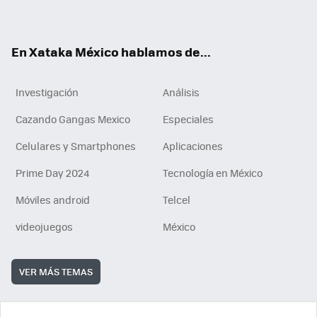
ok
e
am
m
rd
n
ok
En Xataka México hablamos de...
Investigación
Análisis
Cazando Gangas Mexico
Especiales
Celulares y Smartphones
Aplicaciones
Prime Day 2024
Tecnología en México
Móviles android
Telcel
videojuegos
México
VER MÁS TEMAS