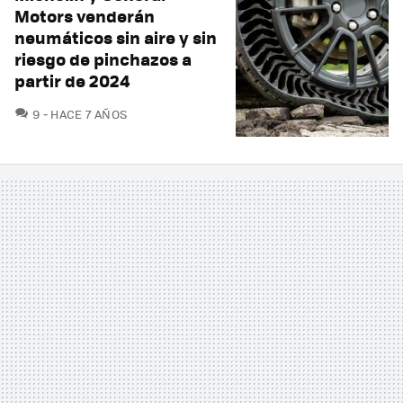
Motors venderán
neumáticos sin aire y sin
riesgo de pinchazos a
partir de 2024
COMENTARIOS
9
HACE 7 AÑOS