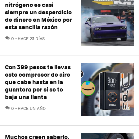
nitrógeno es casi
siempre un desperdicio
de dinero en México por
esta sencilla razón
COMENTARIOS
0
HACE 23 DÍAS
Con 399 pesos te llevas
este compresor de aire
que cabe hasta en la
guantera por si se te
baja una llanta
COMENTARIOS
0
HACE UN AÑO
Muchos creen saberlo,