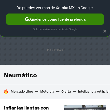
Ya puedes ver más de Xataka MX en Google
SELECCIÓN
GAMING
HOME
AUTO
TERRITORIO SAM
Añádenos como fuente preferida
Solo necesitas una cuenta de Google
×
Neumático
HOY SE HABLA DE
Mercado Libre
Motorola
Oferta
Inteligencia Artificial
Inflar las llantas con