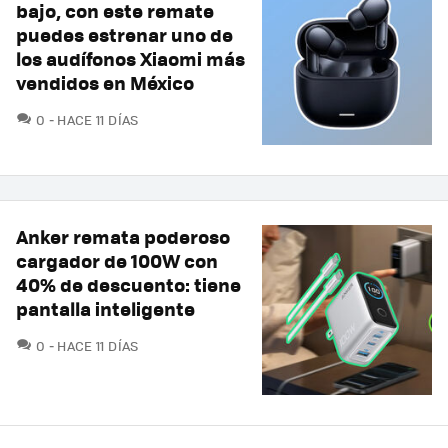
bajo, con este remate
puedes estrenar uno de
los audífonos Xiaomi más
vendidos en México
COMENTARIOS
0
HACE 11 DÍAS
Anker remata poderoso
cargador de 100W con
40% de descuento: tiene
pantalla inteligente
COMENTARIOS
0
HACE 11 DÍAS