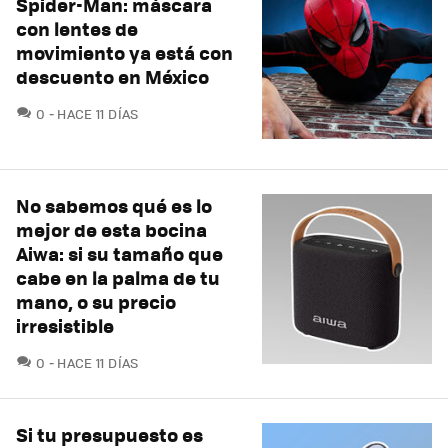
Spider-Man: máscara
con lentes de
movimiento ya está con
descuento en México
COMENTARIOS
0
HACE 11 DÍAS
No sabemos qué es lo
mejor de esta bocina
Aiwa: si su tamaño que
cabe en la palma de tu
mano, o su precio
irresistible
COMENTARIOS
0
HACE 11 DÍAS
Si tu presupuesto es