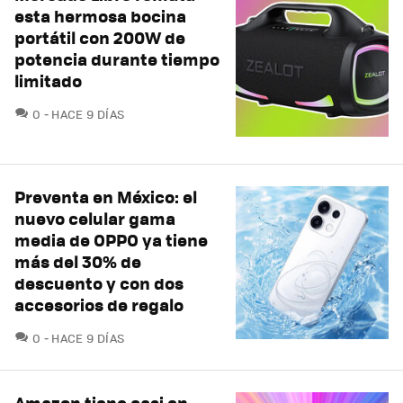
esta hermosa bocina
portátil con 200W de
potencia durante tiempo
limitado
COMENTARIOS
0
HACE 9 DÍAS
Preventa en México: el
nuevo celular gama
media de OPPO ya tiene
más del 30% de
descuento y con dos
accesorios de regalo
COMENTARIOS
0
HACE 9 DÍAS
Amazon tiene casi en