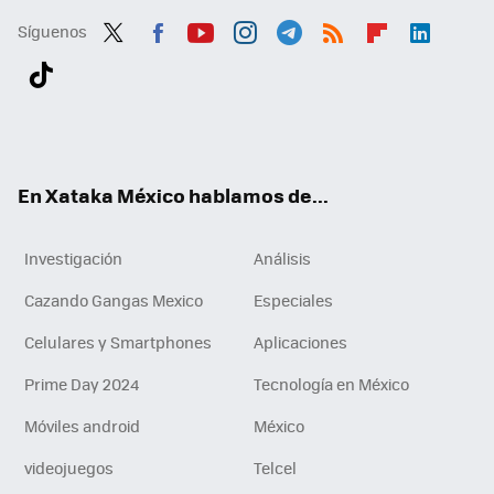
Síguenos
Twit
Fac
You
Inst
Tele
RSS
Flip
Link
ter
ebo
tub
agr
gra
boa
edI
Tikt
ok
e
am
m
rd
n
ok
En Xataka México hablamos de...
Investigación
Análisis
Cazando Gangas Mexico
Especiales
Celulares y Smartphones
Aplicaciones
Prime Day 2024
Tecnología en México
Móviles android
México
videojuegos
Telcel