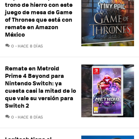
trono de hierro con este
juego de mesa de Game
of Thrones que está con
remate en Amazon
México
COMENTARIOS
0
HACE 8 DÍAS
Remate en Metroid
Prime 4 Beyond para
Nintendo Switch: ya
cuesta casi la mitad de lo
que vale su versión para
Switch 2
COMENTARIOS
0
HACE 8 DÍAS