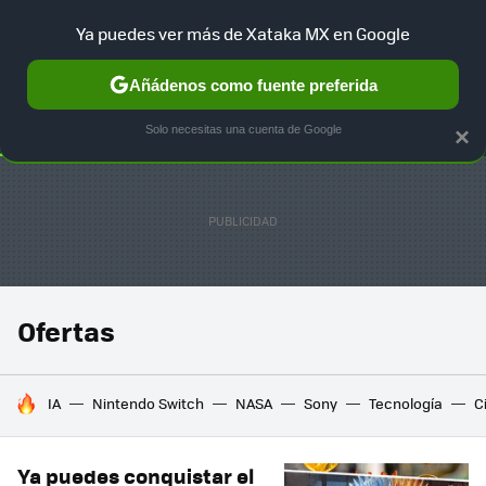
Ya puedes ver más de Xataka MX en Google
SELECCIÓN
GAMING
HOME
AUTO
TERRITORIO SAM
Añádenos como fuente preferida
Solo necesitas una cuenta de Google
×
Ofertas
HOY SE HABLA DE
IA
Nintendo Switch
NASA
Sony
Tecnología
C
Ya puedes conquistar el