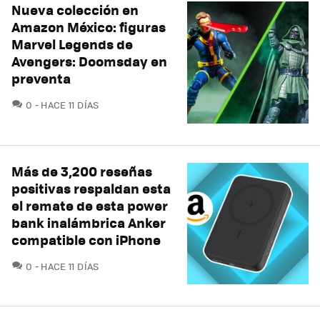
Nueva colección en
Amazon México: figuras
Marvel Legends de
Avengers: Doomsday en
preventa
COMENTARIOS
0
HACE 11 DÍAS
Más de 3,200 reseñas
positivas respaldan esta
el remate de esta power
bank inalámbrica Anker
compatible con iPhone
COMENTARIOS
0
HACE 11 DÍAS