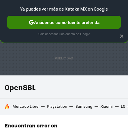
Ya puedes ver más de Xataka MX en Google
SELECCIÓN
GAMING
HOME
AUTO
TERRITORIO SAM
Añádenos como fuente preferida
Solo necesitas una cuenta de Google
×
OpenSSL
HOY SE HABLA DE
Mercado Libre
Playstation
Samsung
Xiaomi
LG
Encuentran error en