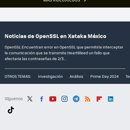
Noticias de OpenSSL en Xataka México
OpenSSL:Encuentran error en OpenSSL que permitiría interceptar
la comunicación que se transmite.HeartBleed un fallo que
afectaría las contraseñas de 2/3...
OTROS TEMAS:
Investigación
Análisis
Prime Day 2024
Te
Síguenos
Twit
Fac
You
Inst
Tele
RSS
Flip
Link
ter
ebo
tub
agr
gra
boa
edI
Tikt
ok
e
am
m
rd
n
ok