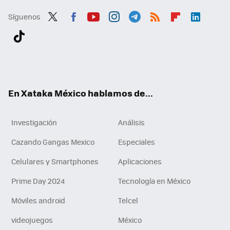
Síguenos
Twit
Fac
You
Inst
Tele
RSS
Flip
Link
ter
ebo
tub
agr
gra
boa
edI
Tikt
ok
e
am
m
rd
n
ok
En Xataka México hablamos de...
Investigación
Análisis
Cazando Gangas Mexico
Especiales
Celulares y Smartphones
Aplicaciones
Prime Day 2024
Tecnología en México
Móviles android
Telcel
videojuegos
México