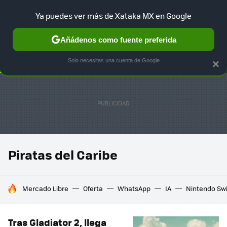
Ya puedes ver más de Xataka MX en Google
SELECCIÓN
GAMING
HOME
AUTO
TERRITORIO SAM
Añádenos como fuente preferida
Solo necesitas una cuenta de Google
×
Piratas del Caribe
HOY SE HABLA DE
Mercado Libre
Oferta
WhatsApp
IA
Nintendo Sw
Tras Gladiator 2, llega