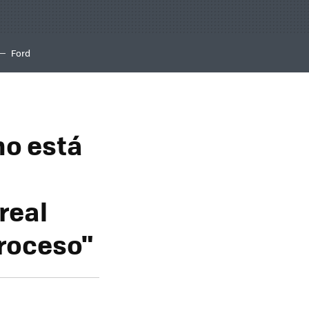
Ford
no está
real
troceso"