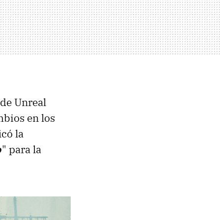
o de Unreal
mbios en los
icó la
o
" para la