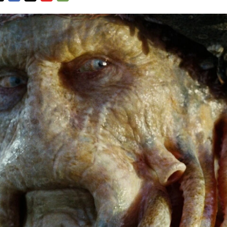
FACEBOOK
TWITTER
FLIPBOARD
E-
MAIL