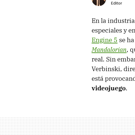
Editor
En la industria
especiales y e
Engine 5
se ha
Mandalorian
, 
real. Sin emba
Verbinski, dir
está provocand
videojuego
.