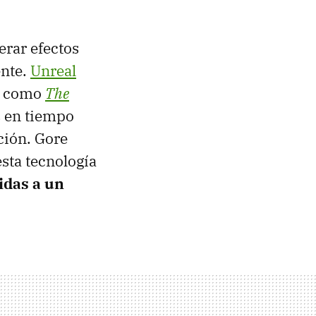
erar efectos
ente.
Unreal
es como
The
s en tiempo
ción. Gore
esta tecnología
idas a un