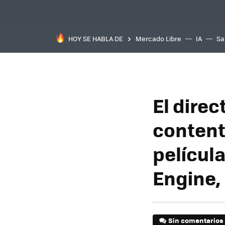
HOY SE HABLA DE
Mercado Libre
IA
Sa
El direc
content
películ
Engine,
Sin comentarios