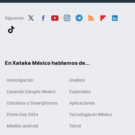
Síguenos
Twit
Fac
You
Inst
Tele
RSS
Flip
Link
ter
ebo
tub
agr
gra
boa
edI
Tikt
ok
e
am
m
rd
n
ok
En Xataka México hablamos de...
Investigación
Análisis
Cazando Gangas Mexico
Especiales
Celulares y Smartphones
Aplicaciones
Prime Day 2024
Tecnología en México
Móviles android
Telcel