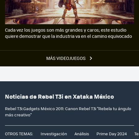
Cada vez los juegos son más grandes y caros; este estudio
quiere demostrar que la industria va en el camino equivocado
MÁS VIDEOJUEGOS
Noticias de Rebel T3i en Xataka México
Rebel T3i:Gadgets México 2011: Canon Rebel T3i "Rebela tu ángulo
más creativo"
OTROS TEMAS:
Investigación
Análisis
Prime Day 2024
Te