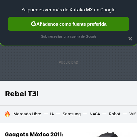
Ya puedes ver más de Xataka MX en Google
SELECCIÓN
GAMING
HOME
AUTO
TERRITORIO SAM
Añádenos como fuente preferida
Solo necesitas una cuenta de Google
×
Rebel T3i
HOY SE HABLA DE
Mercado Libre
IA
Samsung
NASA
Robot
Wifi
Gadgets México 2011: