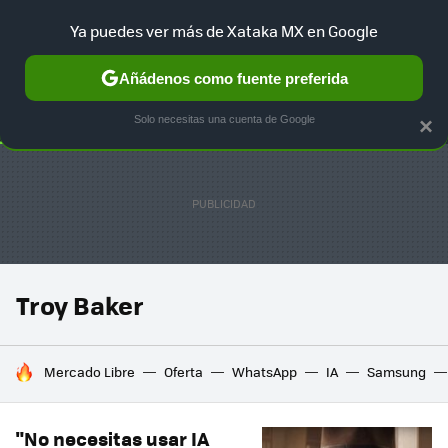
Ya puedes ver más de Xataka MX en Google
SELECCIÓN
GAMING
HOME
AUTO
TERRITORIO SAM
Añádenos como fuente preferida
Solo necesitas una cuenta de Google
×
Troy Baker
HOY SE HABLA DE
Mercado Libre
Oferta
WhatsApp
IA
Samsung
"No necesitas usar IA