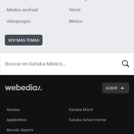
Móviles android
Telcel
videojuegos
México
VER MÁS TEMAS
BUSCA
SUBIR
Xataka
Xataka Móvil
Applesfera
Xataka Smart Home
Mundo Xiaomi