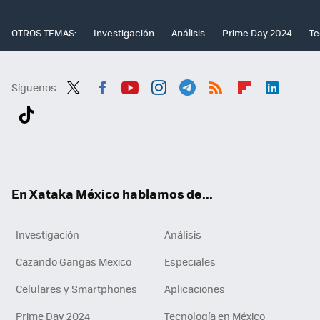
OTROS TEMAS:
Investigación
Análisis
Prime Day 2024
Te
Síguenos
Twit
Fac
You
Inst
Tele
RSS
Flip
Link
ter
ebo
tub
agr
gra
boa
edI
Tikt
ok
e
am
m
rd
n
ok
En Xataka México hablamos de...
Investigación
Análisis
Cazando Gangas Mexico
Especiales
Celulares y Smartphones
Aplicaciones
Prime Day 2024
Tecnología en México