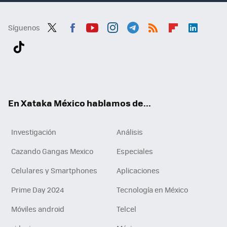
Síguenos
Twit
Fac
You
Inst
Tele
RSS
Flip
Link
ter
ebo
tub
agr
gra
boa
edI
Tikt
ok
e
am
m
rd
n
ok
En Xataka México hablamos de...
Investigación
Análisis
Cazando Gangas Mexico
Especiales
Celulares y Smartphones
Aplicaciones
Prime Day 2024
Tecnología en México
Móviles android
Telcel