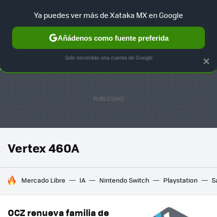
Ya puedes ver más de Xataka MX en Google
SELECCIÓN
GAMING
HOME
AUTO
TERRITORIO SAM
Añádenos como fuente preferida
Solo necesitas una cuenta de Google
×
Vertex 460A
HOY SE HABLA DE
Mercado Libre
IA
Nintendo Switch
Playstation
S
OCZ renueva familia de