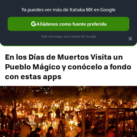
Xataka México
Contenidos contratados por la
Ya puedes ver más de Xataka MX en Google
marca que se menciona
+info
Añádenos como fuente preferida
Telcel 4G LTE
Solo necesitas una cuenta de Google
×
En los Días de Muertos Visita un
Pueblo Mágico y conócelo a fondo
con estas apps