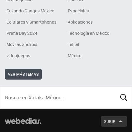
Cazando Gangas Mexico
Especiales
Celulares y Smartphones
Aplicaciones
Prime Day 2024
Tecnología en México
Móviles android
Telcel
videojuegos
México
VER MÁS TEMAS
BUSCA
SUBIR