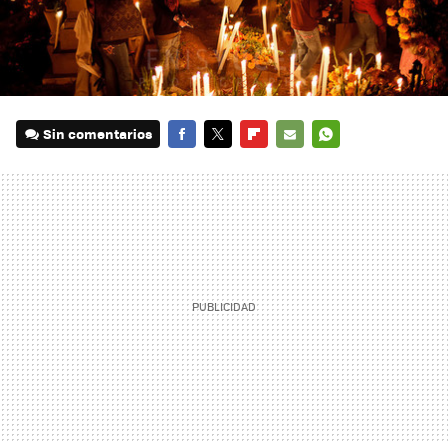
Sin comentarios
FACEBOOK
TWITTER
FLIPBOARD
E-
WHATSAPP
MAIL