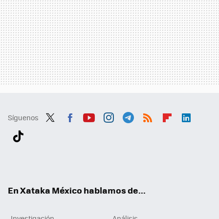
Síguenos
Twit
Fac
You
Inst
Tele
RSS
Flip
Link
ter
ebo
tub
agr
gra
boa
edI
Tikt
ok
e
am
m
rd
n
ok
En Xataka México hablamos de...
Investigación
Análisis