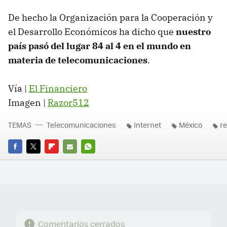
De hecho la Organización para la Cooperación y
el Desarrollo Económicos ha dicho que
nuestro
país pasó del lugar 84 al 4 en el mundo en
materia de telecomunicaciones
.
Vía |
El Financiero
Imagen |
Razor512
TEMAS
Telecomunicaciones
Internet
México
r
FACEBOOK
TWITTER
FLIPBOARD
E-
WHATSAPP
MAIL
Comentarios cerrados