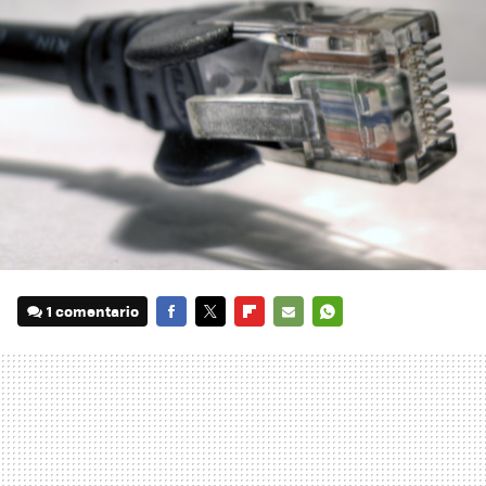
1 comentario
FACEBOOK
TWITTER
FLIPBOARD
E-
WHATSAPP
MAIL