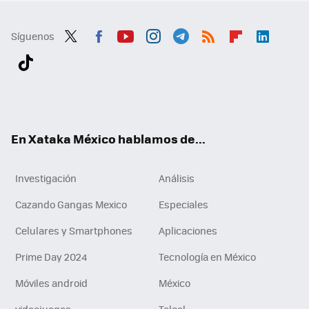
Síguenos
Twit
Fac
You
Inst
Tele
RSS
Flip
Link
ter
ebo
tub
agr
gra
boa
edI
Tikt
ok
e
am
m
rd
n
ok
En Xataka México hablamos de...
Investigación
Análisis
Cazando Gangas Mexico
Especiales
Celulares y Smartphones
Aplicaciones
Prime Day 2024
Tecnología en México
Móviles android
México
videojuegos
Telcel