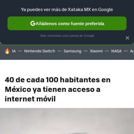
Ya puedes ver más de Xataka MX en Google
SELECCIÓN
GAMING
HOME
AUTO
TERRITORIO SAM
Añádenos como fuente preferida
Solo necesitas una cuenta de Google
×
HOY SE HABLA DE
IA
Nintendo Switch
Samsung
Xiaomi
NASA
A
40 de cada 100 habitantes en
México ya tienen acceso a
internet móvil