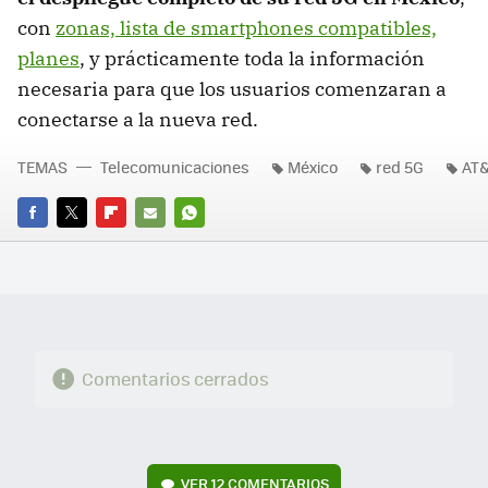
con
zonas, lista de smartphones compatibles,
planes
, y prácticamente toda la información
necesaria para que los usuarios comenzaran a
conectarse a la nueva red.
TEMAS
Telecomunicaciones
México
red 5G
AT
FACEBOOK
TWITTER
FLIPBOARD
E-
WHATSAPP
MAIL
Comentarios cerrados
VER
12 COMENTARIOS