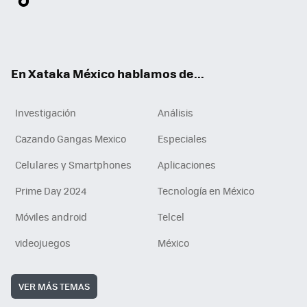
ter
ebo
tub
agr
gra
boa
edI
Tikt
ok
e
am
m
rd
n
ok
En Xataka México hablamos de...
Investigación
Análisis
Cazando Gangas Mexico
Especiales
Celulares y Smartphones
Aplicaciones
Prime Day 2024
Tecnología en México
Móviles android
Telcel
videojuegos
México
VER MÁS TEMAS