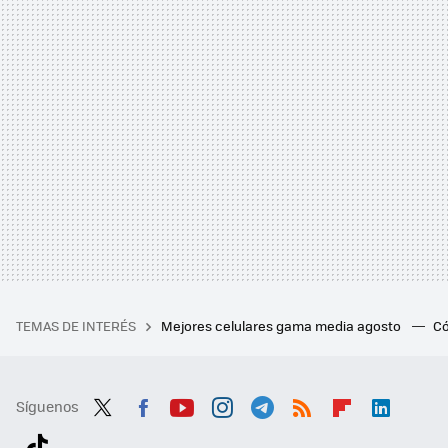
TEMAS DE INTERÉS
Mejores celulares gama media agosto
Có
Síguenos
Twit
Fac
You
Inst
Tele
RSS
Flip
Link