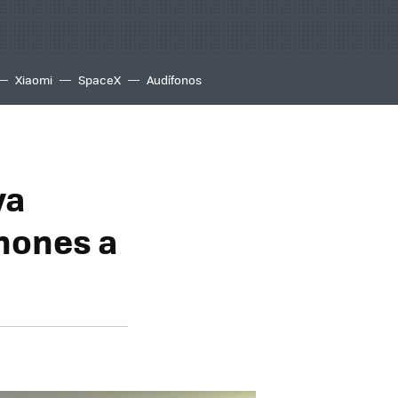
Xiaomi
SpaceX
Audífonos
ya
hones a