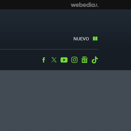
NUEVO
Facebook
Twitter
Youtube
Instagram
googlenews
Tiktok