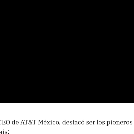
EO de AT&T México, destacó ser los pioneros e
aís: