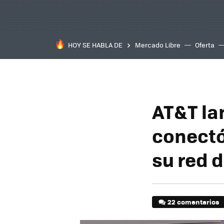
HOY SE HABLA DE
Mercado Libre
Oferta
AT&T la
conectó
su red 
22 comentarios