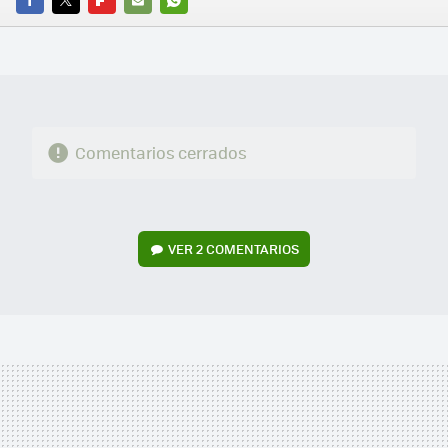
FACEBOOK
TWITTER
FLIPBOARD
E-
WHATSAPP
MAIL
Comentarios cerrados
VER
2 COMENTARIOS