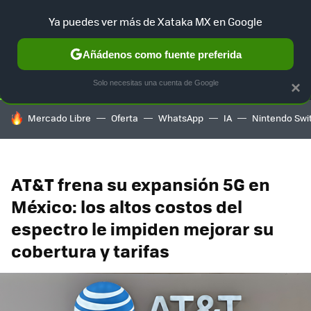
Ya puedes ver más de Xataka MX en Google
SELECCIÓN
GAMING
HOME
AUTO
TERRITORIO SAM
Añádenos como fuente preferida
Solo necesitas una cuenta de Google
×
HOY SE HABLA DE
Mercado Libre
Oferta
WhatsApp
IA
Nintendo Swi
AT&T frena su expansión 5G en
México: los altos costos del
espectro le impiden mejorar su
cobertura y tarifas