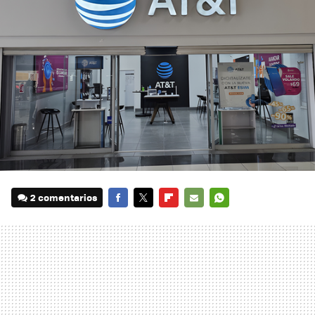
2 comentarios
FACEBOOK
TWITTER
FLIPBOARD
E-
WHATSAPP
MAIL