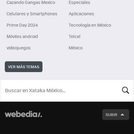
Cazando Gangas Mexico
Especiales
Celulares y Smartphones
Aplicaciones
Prime Day 2024
Tecnología en México
Móviles android
Telcel
videojuegos
México
VER MÁS TEMAS
BUSCA
SUBIR