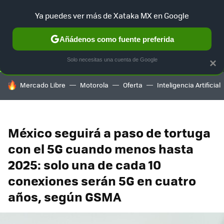
Ya puedes ver más de Xataka MX en Google
SELECCIÓN
GAMING
HOME
AUTO
TERRITORIO SAM
Añádenos como fuente preferida
Solo necesitas una cuenta de Google
×
HOY SE HABLA DE
Mercado Libre
Motorola
Oferta
Inteligencia Artificial
México seguirá a paso de tortuga
con el 5G cuando menos hasta
2025: solo una de cada 10
conexiones serán 5G en cuatro
años, según GSMA