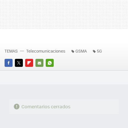
TEMAS
Telecomunicaciones
GSMA
5G
FACEBOOK
TWITTER
FLIPBOARD
E-
WHATSAPP
MAIL
Comentarios cerrados