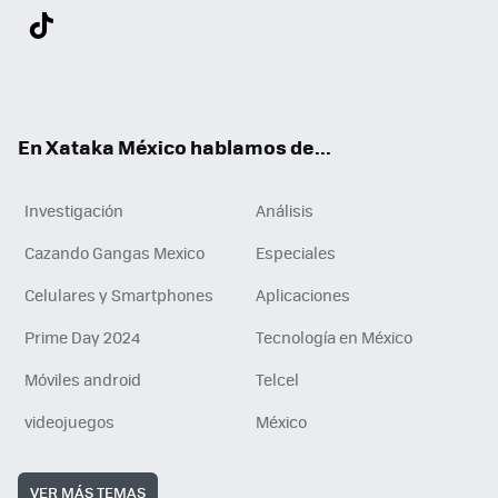
Twit
Fac
You
Inst
Tele
RSS
Flip
Link
ter
ebo
tub
agr
gra
boa
edI
Tikt
ok
e
am
m
rd
n
ok
En Xataka México hablamos de...
Investigación
Análisis
Cazando Gangas Mexico
Especiales
Celulares y Smartphones
Aplicaciones
Prime Day 2024
Tecnología en México
Móviles android
Telcel
videojuegos
México
VER MÁS TEMAS