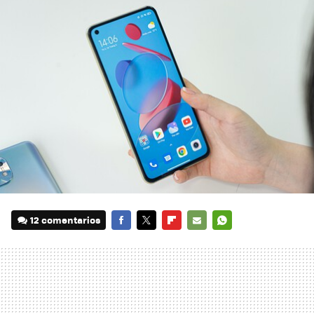
12 comentarios
FACEBOOK
TWITTER
FLIPBOARD
E-
WHATSAPP
MAIL