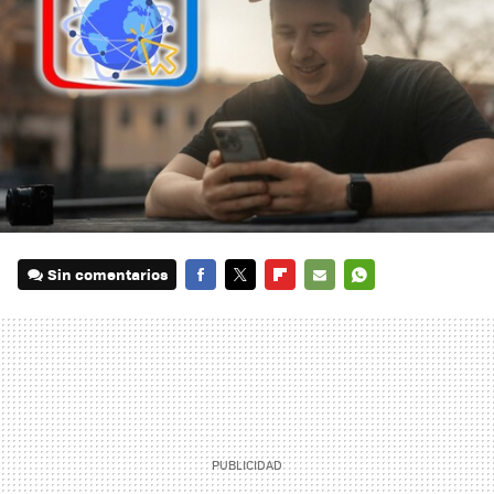
Sin comentarios
FACEBOOK
TWITTER
FLIPBOARD
E-
WHATSAPP
MAIL