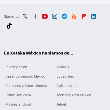
Síguenos
Twit
Fac
You
Inst
Tele
RSS
Flip
Link
ter
ebo
tub
agr
gra
boa
edI
Tikt
ok
e
am
m
rd
n
ok
En Xataka México hablamos de...
Investigación
Análisis
Cazando Gangas Mexico
Especiales
Celulares y Smartphones
Aplicaciones
Prime Day 2024
Tecnología en México
Móviles android
Telcel