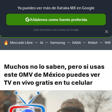
Ya puedes ver más de Xataka MX en Google
SELECCIÓN
GAMING
HOME
AUTO
TERRITORIO SAM
Añádenos como fuente preferida
Solo necesitas una cuenta de Google
×
HOY SE HABLA DE
Mercado Libre
IA
Samsung
NASA
Robot
Wifi
Muchos no lo saben, pero si usas
este OMV de México puedes ver
TV en vivo gratis en tu celular