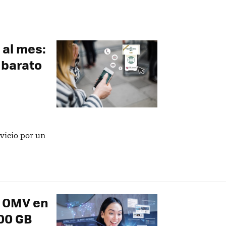
 al mes:
 barato
vicio por un
e OMV en
00 GB