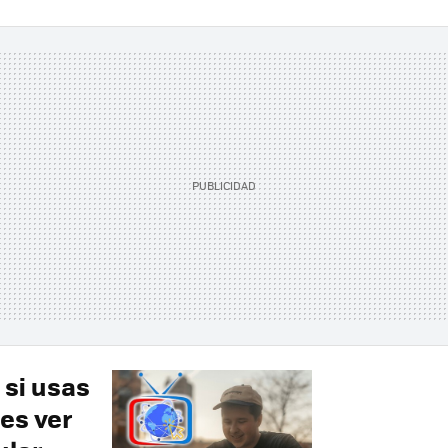
 si usas
es ver