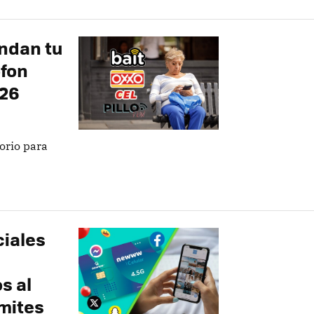
ndan tu
ofon
026
torio para
iales
s al
ímites