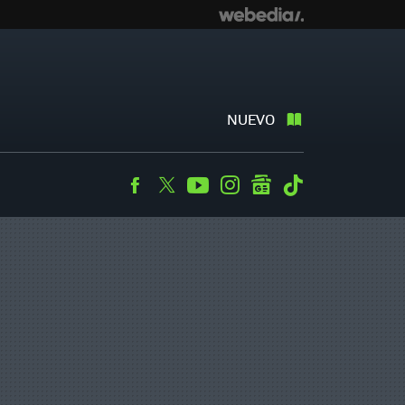
NUEVO
Facebook
Twitter
Youtube
Instagram
googlenews
Tiktok