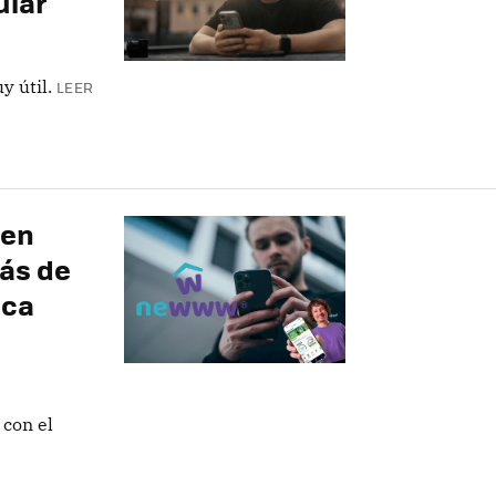
ular
y útil.
LEER
 en
ás de
ica
 con el