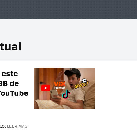
tual
 este
GB de
 YouTube
do.
LEER MÁS