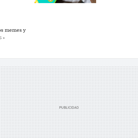
los memes y
 »