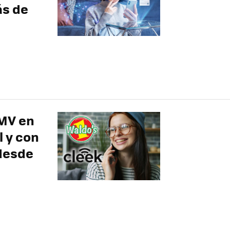
ás de
OMV en
l y con
 desde