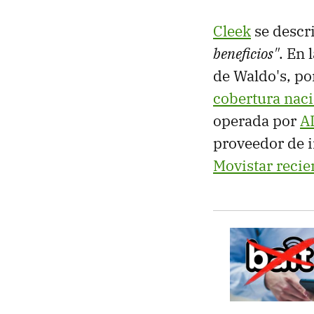
Cleek
se descr
beneficios"
. En 
de Waldo's, po
cobertura naci
operada por
A
proveedor de i
Movistar reci