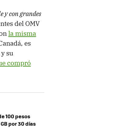
ble y con grandes
antes del OMV
con
la misma
Canadá, es
 y su
ue compró
 de 100 pesos
 GB por 30 días