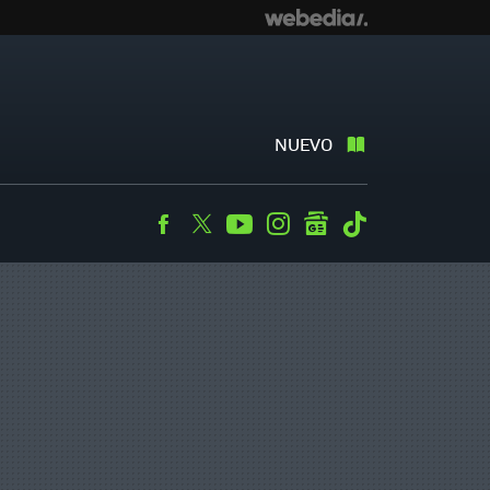
NUEVO
Facebook
Twitter
Youtube
Instagram
googlenews
Tiktok