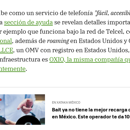
ibe como un servicio de telefonía
"fácil, accesi
la
sección de ayuda
se revelan detalles import
r ejemplo que funciona bajo la red de Telcel, 
onal
, además de
roaming
en Estados Unidos y 
LLCE
, un OMV con registro en Estados Unidos,
nfraestructura es
OXIO, la misma compañía q
entemente
.
EN XATAKA MÉXICO
Bait ya no tiene la mejor recarga
en México. Este operador te da 10