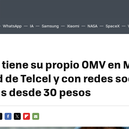
WhatsApp
IA
Samsung
Xiaomi
NASA
SpaceX
 tiene su propio OMV en 
d de Telcel y con redes s
as desde 30 pesos
FACEBOOK
TWITTER
FLIPBOARD
E-