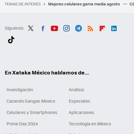
TEMAS DE INTERÉS
Mejores celulares gama media agosto
Có
Síguenos
Twit
Fac
You
Inst
Tele
RSS
Flip
Link
ter
ebo
tub
agr
gra
boa
edI
Tikt
ok
e
am
m
rd
n
ok
En Xataka México hablamos de...
Investigación
Análisis
Cazando Gangas Mexico
Especiales
Celulares y Smartphones
Aplicaciones
Prime Day 2024
Tecnología en México