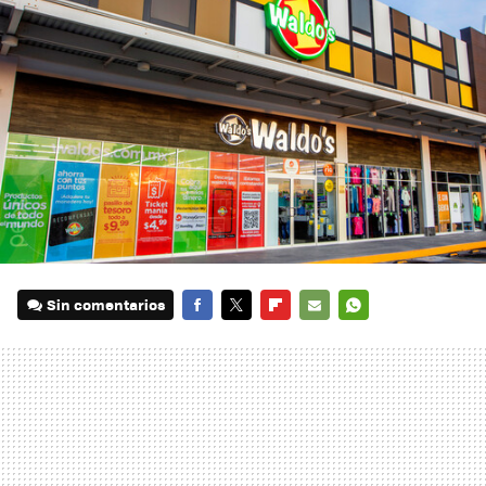
Sin comentarios
FACEBOOK
TWITTER
FLIPBOARD
E-
WHATSAPP
MAIL