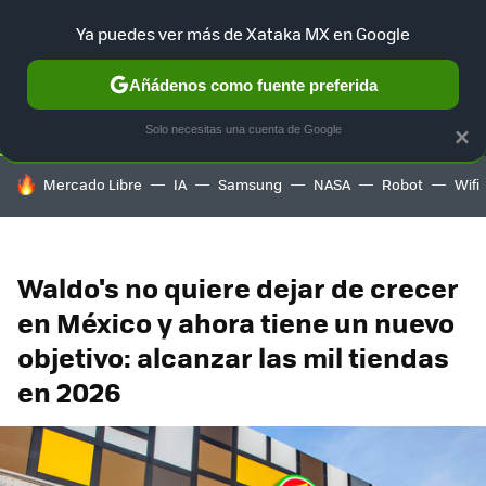
Ya puedes ver más de Xataka MX en Google
SELECCIÓN
GAMING
HOME
AUTO
TERRITORIO SAM
Añádenos como fuente preferida
Solo necesitas una cuenta de Google
×
HOY SE HABLA DE
Mercado Libre
IA
Samsung
NASA
Robot
Wifi
Waldo's no quiere dejar de crecer
en México y ahora tiene un nuevo
objetivo: alcanzar las mil tiendas
en 2026