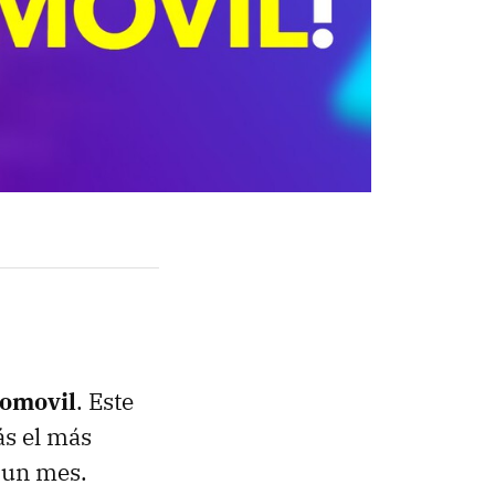
romovil
. Este
ás el más
a un mes.