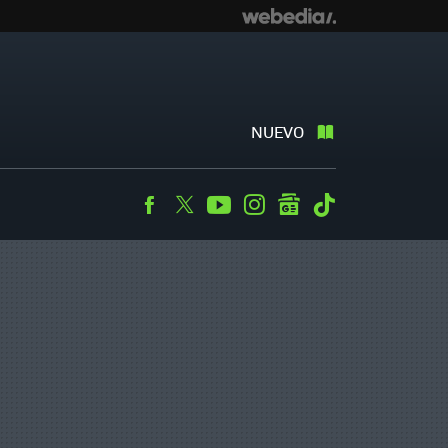
NUEVO
Facebook
Twitter
Youtube
Instagram
googlenews
Tiktok