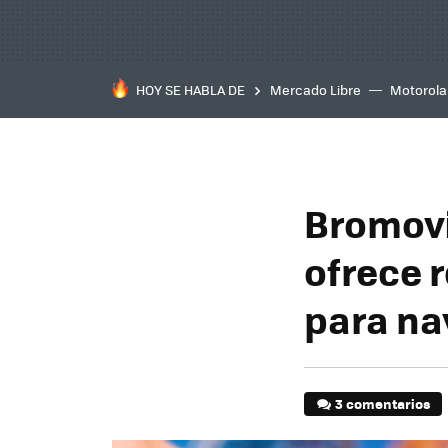
HOY SE HABLA DE
Mercado Libre
Motorola
Bromovi
ofrece r
para na
3 comentarios