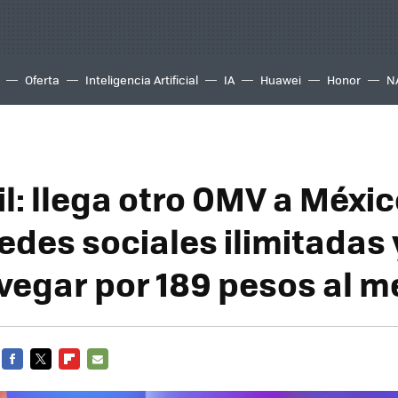
Oferta
Inteligencia Artificial
IA
Huawei
Honor
N
l: llega otro OMV a Méxic
edes sociales ilimitadas
vegar por 189 pesos al m
FACEBOOK
TWITTER
FLIPBOARD
E-