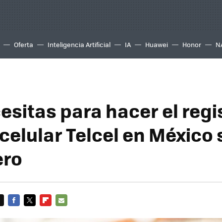
Oferta
Inteligencia Artificial
IA
Huawei
Honor
N
esitas para hacer el regi
 celular Telcel en México 
ero
FACEBOOK
TWITTER
FLIPBOARD
E-