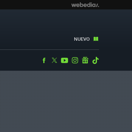
NUEVO
Facebook
Twitter
Youtube
Instagram
googlenews
Tiktok