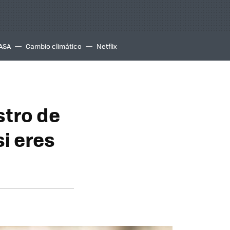
ASA
Cambio climático
Netflix
stro de
si eres