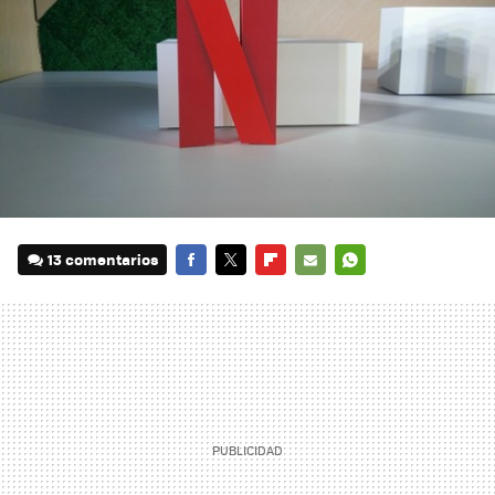
13 comentarios
FACEBOOK
TWITTER
FLIPBOARD
E-
WHATSAPP
MAIL