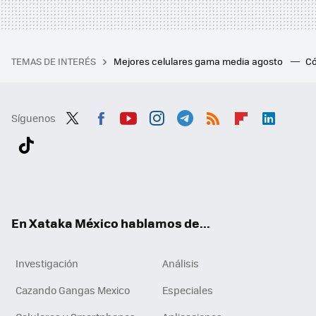
TEMAS DE INTERÉS
Mejores celulares gama media agosto
Có
Síguenos
Twit
Fac
You
Inst
Tele
RSS
Flip
Link
ter
ebo
tub
agr
gra
boa
edI
Tikt
ok
e
am
m
rd
n
ok
En Xataka México hablamos de...
Investigación
Análisis
Cazando Gangas Mexico
Especiales