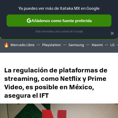
Ya puedes ver más de Xataka MX en Google
SELECCIÓN
GAMING
HOME
AUTO
TERRITORIO SAM
Añádenos como fuente preferida
Solo necesitas una cuenta de Google
×
HOY SE HABLA DE
Mercado Libre
Playstation
Samsung
Xiaomi
LG
La regulación de plataformas de
streaming, como Netflix y Prime
Video, es posible en México,
asegura el IFT