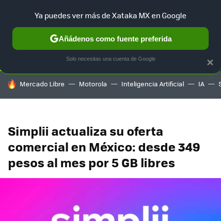
Ya puedes ver más de Xataka MX en Google
SELECCIÓN
GAMING
HOME
AUTO
TERRITORIO SAM
Añádenos como fuente preferida
Solo necesitas una cuenta de Google
×
HOY SE HABLA DE
Mercado Libre
Motorola
Inteligencia Artificial
IA
Simplii actualiza su oferta
comercial en México: desde 349
pesos al mes por 5 GB libres