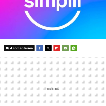
4 comentarios
FACEBOOK
TWITTER
FLIPBOARD
E-
WHATSAPP
MAIL