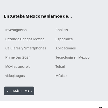
ok
e
am
m
rd
n
ok
En Xataka México hablamos de...
Investigación
Análisis
Cazando Gangas Mexico
Especiales
Celulares y Smartphones
Aplicaciones
Prime Day 2024
Tecnología en México
Móviles android
Telcel
videojuegos
México
VER MÁS TEMAS