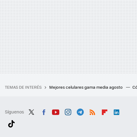
TEMAS DE INTERÉS
Mejores celulares gama media agosto
Có
Síguenos
Twit
Fac
You
Inst
Tele
RSS
Flip
Link
ter
ebo
tub
agr
gra
boa
edI
Tikt