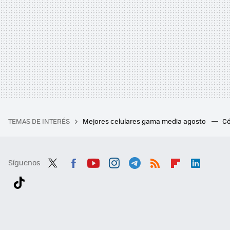
TEMAS DE INTERÉS
Mejores celulares gama media agosto
Có
Síguenos
Twit
Fac
You
Inst
Tele
RSS
Flip
Link
ter
ebo
tub
agr
gra
boa
edI
Tikt
ok
e
am
m
rd
n
ok