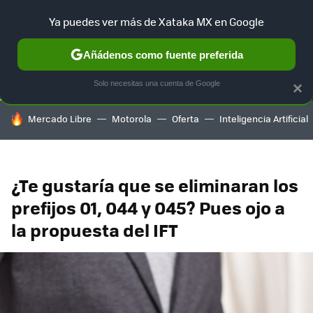
Ya puedes ver más de Xataka MX en Google
SELECCIÓN
GAMING
HOME
AUTO
TERRITORIO SAM
Añádenos como fuente preferida
Solo necesitas una cuenta de Google
×
HOY SE HABLA DE
Mercado Libre
Motorola
Oferta
Inteligencia Artificial
¿Te gustaría que se eliminaran los
prefijos 01, 044 y 045? Pues ojo a
la propuesta del IFT