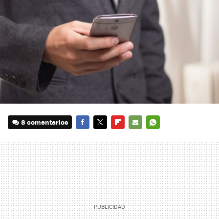
8 comentarios
FACEBOOK
TWITTER
FLIPBOARD
E-
WHATSAPP
MAIL