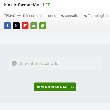
Más información |
IFT
TEMAS
Telecomunicaciones
consulta
Tecnología e
FACEBOOK
TWITTER
FLIPBOARD
E-
WHATSAPP
MAIL
Comentarios cerrados
VER
8 COMENTARIOS