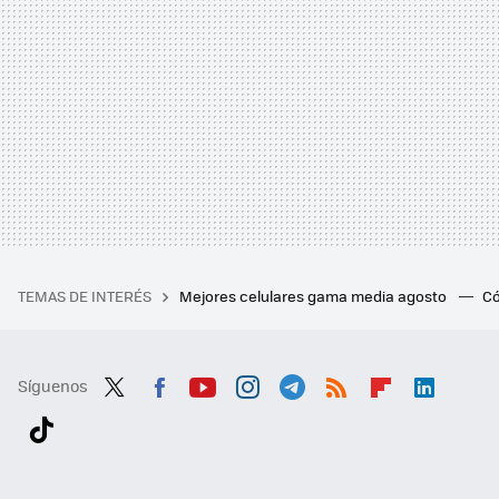
TEMAS DE INTERÉS
Mejores celulares gama media agosto
Có
Síguenos
Twit
Fac
You
Inst
Tele
RSS
Flip
Link
ter
ebo
tub
agr
gra
boa
edI
Tikt
ok
e
am
m
rd
n
ok