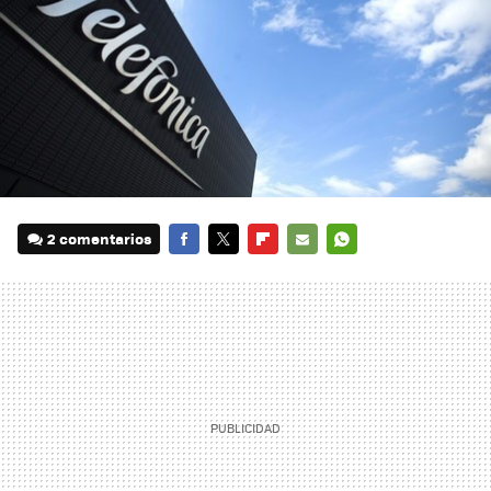
2 comentarios
FACEBOOK
TWITTER
FLIPBOARD
E-
WHATSAPP
MAIL