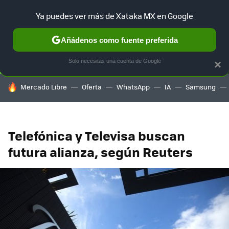
Ya puedes ver más de Xataka MX en Google
SELECCIÓN
GAMING
HOME
AUTO
TERRITORIO SAM
Añádenos como fuente preferida
Solo necesitas una cuenta de Google
×
HOY SE HABLA DE
Mercado Libre
Oferta
WhatsApp
IA
Samsung
Telefónica y Televisa buscan
futura alianza, según Reuters