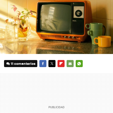
11 comentarios
FACEBOOK
TWITTER
FLIPBOARD
E-
WHATSAPP
MAIL