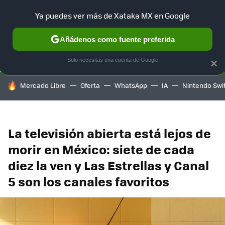
Ya puedes ver más de Xataka MX en Google
SELECCIÓN
GAMING
HOME
AUTO
TERRITORIO SAM
Añádenos como fuente preferida
Solo necesitas una cuenta de Google
×
HOY SE HABLA DE
Mercado Libre
Oferta
WhatsApp
IA
Nintendo Swi
La televisión abierta está lejos de
morir en México: siete de cada
diez la ven y Las Estrellas y Canal
5 son los canales favoritos