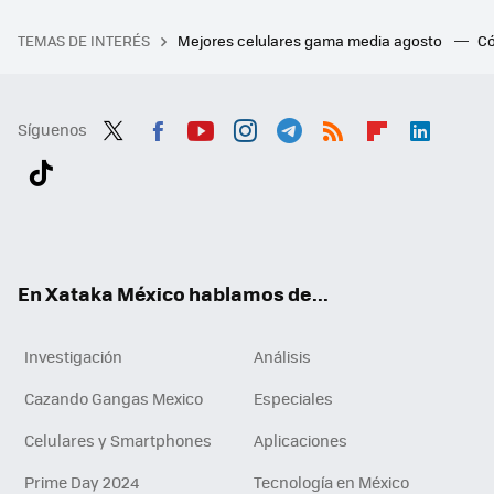
TEMAS DE INTERÉS
Mejores celulares gama media agosto
Có
Síguenos
Twit
Fac
You
Inst
Tele
RSS
Flip
Link
ter
ebo
tub
agr
gra
boa
edI
Tikt
ok
e
am
m
rd
n
ok
En Xataka México hablamos de...
Investigación
Análisis
Cazando Gangas Mexico
Especiales
Celulares y Smartphones
Aplicaciones
Prime Day 2024
Tecnología en México