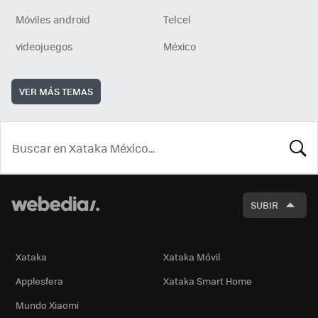
Móviles android
Telcel
videojuegos
México
VER MÁS TEMAS
BUSCA
SUBIR
Xataka
Xataka Móvil
Applesfera
Xataka Smart Home
Mundo Xiaomi