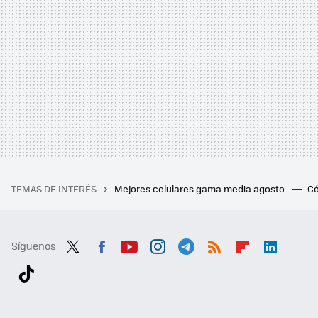
TEMAS DE INTERÉS
Mejores celulares gama media agosto
Có
Síguenos
Twit
Fac
You
Inst
Tele
RSS
Flip
Link
ter
ebo
tub
agr
gra
boa
edI
Tikt
ok
e
am
m
rd
n
ok