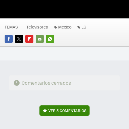
TEMAS
Televisores
México
LG
FACEBOOK
TWITTER
FLIPBOARD
E-
WHATSAPP
MAIL
Comentarios cerrados
VER
5 COMENTARIOS