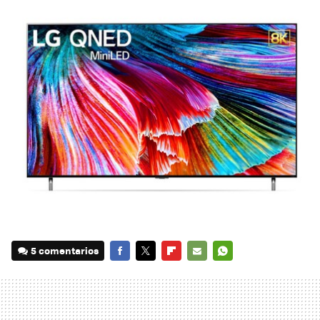
5 comentarios
FACEBOOK
TWITTER
FLIPBOARD
E-
WHATSAPP
MAIL