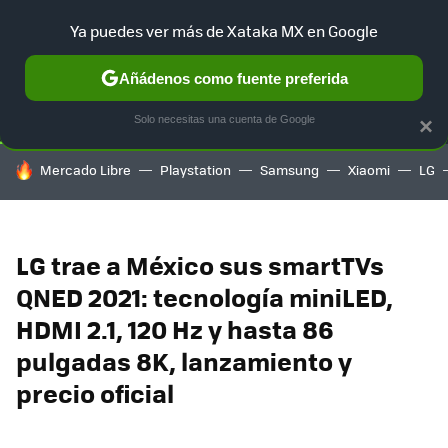
Ya puedes ver más de Xataka MX en Google
SELECCIÓN
GAMING
HOME
AUTO
TERRITORIO SAM
Añádenos como fuente preferida
Solo necesitas una cuenta de Google
×
HOY SE HABLA DE
Mercado Libre
Playstation
Samsung
Xiaomi
LG
LG trae a México sus smartTVs
QNED 2021: tecnología miniLED,
HDMI 2.1, 120 Hz y hasta 86
pulgadas 8K, lanzamiento y
precio oficial