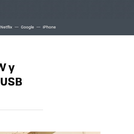
Netflix
Google
iPhone
W y
 USB