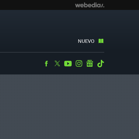
NUEVO
Facebook
Twitter
Youtube
Instagram
googlenews
Tiktok