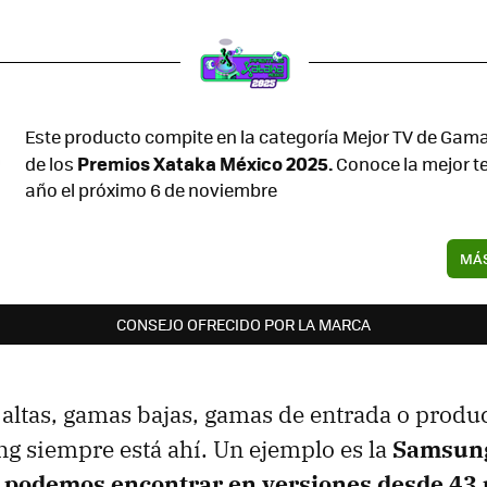
Este producto compite en la categoría Mejor TV de Gam
Premios Xataka México 2025.
de los
Conoce la mejor t
año el próximo 6 de noviembre
MÁS
CONSEJO OFRECIDO POR LA MARCA
altas, gamas bajas, gamas de entrada o produ
g siempre está ahí. Un ejemplo es la
Samsun
 podemos encontrar en versiones desde
43 