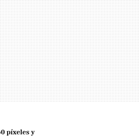
60 píxeles
y