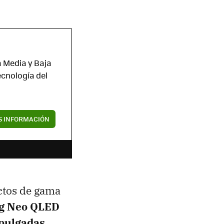
a Media y Baja
ecnología del
 INFORMACIÓN
ctos de gama
g Neo QLED
pulgadas