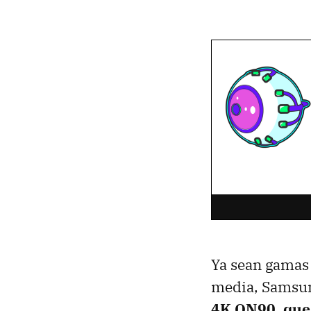
Ya sean gamas 
media, Samsun
4K QN90
,
que