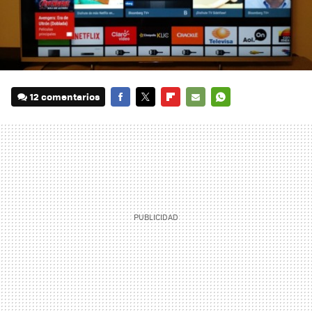
12 comentarios
FACEBOOK
TWITTER
FLIPBOARD
E-
WHATSAPP
MAIL