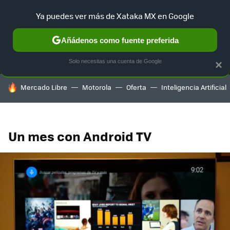
Ya puedes ver más de Xataka MX en Google
MENÚ
NUEVO
Añádenos como fuente preferida
SELECCIÓN
GAMING
HOME
AUTO
TERRITORIO SAM
Solo necesitas una cuenta de Google
×
HOY SE HABLA DE
Mercado Libre
Motorola
Oferta
Inteligencia Artificial
Un mes con Android TV